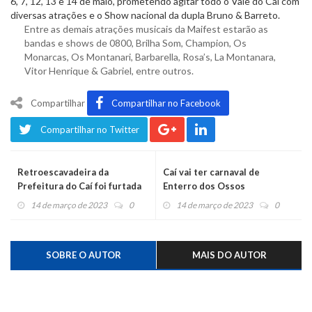
6, 7, 12, 13 e 14 de maio, prometendo agitar todo o Vale do Caí com
diversas atrações e o Show nacional da dupla Bruno & Barreto.
Entre as demais atrações musicais da Maifest estarão as
bandas e shows de 0800, Brilha Som, Champion, Os
Monarcas, Os Montanari, Barbarella, Rosa’s, La Montanara,
Vitor Henrique & Gabriel, entre outros.
Compartilhar
Compartilhar no Facebook
Compartilhar no Twitter
Retroescavadeira da
Caí vai ter carnaval de
Prefeitura do Caí foi furtada
Enterro dos Ossos
na madrugada
14 de março de 2023
0
14 de março de 2023
0
SOBRE O AUTOR
MAIS DO AUTOR