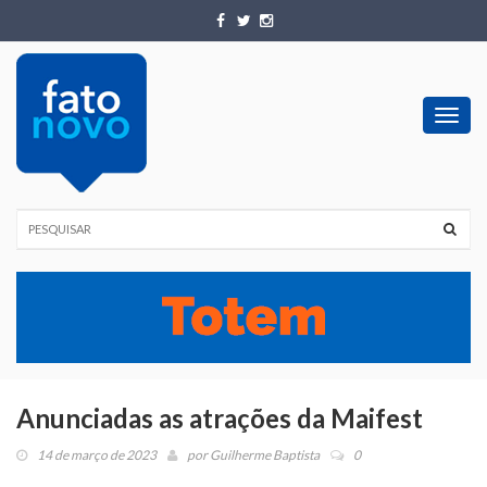
Toggl
navig
Anunciadas as atrações da Maifest
14 de março de 2023
por
Guilherme Baptista
0