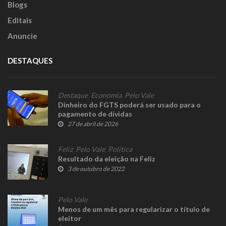
Blogs
Editais
Anuncie
DESTAQUES
Destaque
,
Economia
,
Pelo Vale
Dinheiro do FGTS poderá ser usado para o
pagamento de dívidas
27 de abril de 2026
Feliz
,
Pelo Vale
,
Política
Resultado da eleição na Feliz
3 de outubro de 2022
Pelo Vale
Menos de um mês para regularizar o título de
eleitor