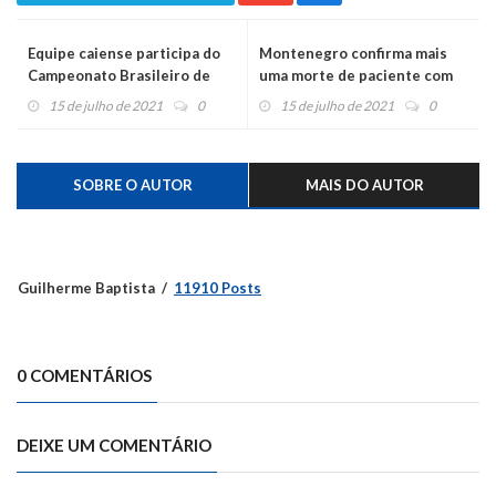
Equipe caiense participa do
Montenegro confirma mais
Campeonato Brasileiro de
uma morte de paciente com
Stand Up Paddle
coronavírus
15 de julho de 2021
0
15 de julho de 2021
0
SOBRE O AUTOR
MAIS DO AUTOR
Guilherme Baptista
11910 Posts
0 COMENTÁRIOS
DEIXE UM COMENTÁRIO