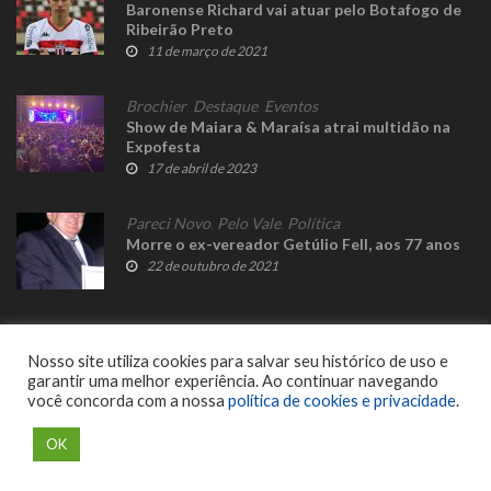
Baronense Richard vai atuar pelo Botafogo de
Ribeirão Preto
11 de março de 2021
Brochier
,
Destaque
,
Eventos
Show de Maiara & Maraísa atrai multidão na
Expofesta
17 de abril de 2023
Pareci Novo
,
Pelo Vale
,
Política
Morre o ex-vereador Getúlio Fell, aos 77 anos
22 de outubro de 2021
Nosso site utiliza cookies para salvar seu histórico de uso e
garantir uma melhor experiência. Ao continuar navegando
você concorda com a nossa
política de cookies e privacidade
.
© 2023 Fato Novo - Todos os direitos reservados. Desenvolvido por
Delalibera
.
OK