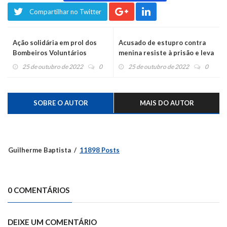
Compartilhar no Twitter
Ação solidária em prol dos
Acusado de estupro contra
Bombeiros Voluntários
menina resiste à prisão e leva
sorteou prêmios
“choque”
25 de outubro de 2022
0
25 de outubro de 2022
0
SOBRE O AUTOR
MAIS DO AUTOR
Guilherme Baptista
11898 Posts
0 COMENTÁRIOS
DEIXE UM COMENTÁRIO