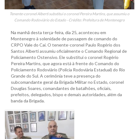
Tenente-coronel Alberti substitui o coronel Pereira Martins, que assumiu o
Comando Rodoviário do Estado - Crédito: Prefeitura de Montenegro
Na manhã desta terça-feira, dia 25, aconteceu em
Montenegro à solenidade de passagem de comando do
CRPO Vale do Caí. O tenente-coronel Paulo Rogério dos
Santos Alberti assumiu oficialmente o Comando Regional de
Policiamento Ostensivo. Ele substitui o coronel Rogério
Pereira Martins, que agora está à frente do Comando do
Policiamento Rodoviário (Polícia Rodoviária Estadual) do Rio
Grande do Sul. A cerimônia teve a presença do
subcomandante geral da Brigada Militar no Estado, coronel
Douglas Soares, comandantes de batalhões, oficiais,
prefeitos, delegados, bispo e demais autoridades, além da
banda da Brigada.