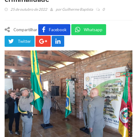
25 de outubro de 2022
por
Guilherme Baptista
0
Compartilhar
Facebook
Whatsapp
Twitter