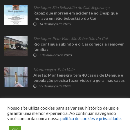
Destaque
,
São Sebastião do Caí
,
Segurança
Rapaz que morreu em acidente no Despique
morava em São Sebastião do Caí
14 de março de 2025
Destaque
,
Pelo Vale
,
São Sebastião do Caí
Rio continua subindo e o Caí começa a remover
famílias
7 de outubro de 2023
Montenegro
,
Pelo Vale
Alerta: Montenegro tem 40 casos de Dengue e
população precisa fazer vistoria geral nas casas
29 de março de 2022
Nosso site utiliza cookies para salvar seu histórico de uso e
garantir uma melhor experiência. Ao continuar navegando
você concorda com a nossa
política de cookies e privacidade
.
© 2023 Fato Novo - Todos os direitos reservados. Desenvolvido por
Delalibera
.