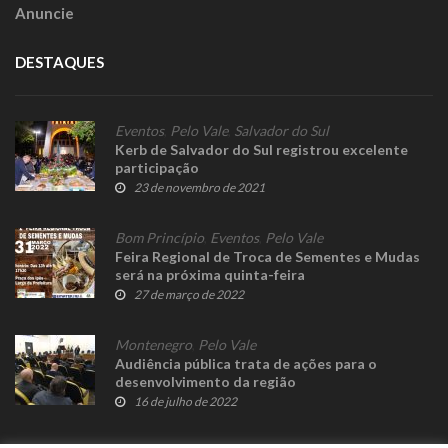
Anuncie
DESTAQUES
Eventos
,
Pelo Vale
,
Salvador do Sul
Kerb de Salvador do Sul registrou excelente
participação
23 de novembro de 2021
Bom Princípio
,
Eventos
,
Pelo Vale
Feira Regional de Troca de Sementes e Mudas
será na próxima quinta-feira
27 de março de 2022
Montenegro
,
Pelo Vale
Audiência pública trata de ações para o
desenvolvimento da região
16 de julho de 2022