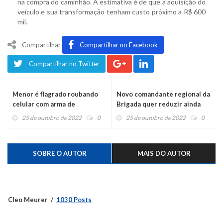
na compra do caminhão. A estimativa é de que a aquisição do
veículo e sua transformação tenham custo próximo a R$ 600
mil.
Compartilhar
Compartilhar no Facebook
Compartilhar no Twitter
Menor é flagrado roubando
Novo comandante regional da
celular com arma de
Brigada quer reduzir ainda
brinquedo
mais os índices de
25 de outubro de 2022
0
25 de outubro de 2022
0
criminalidade
SOBRE O AUTOR
MAIS DO AUTOR
Cleo Meurer
1030 Posts