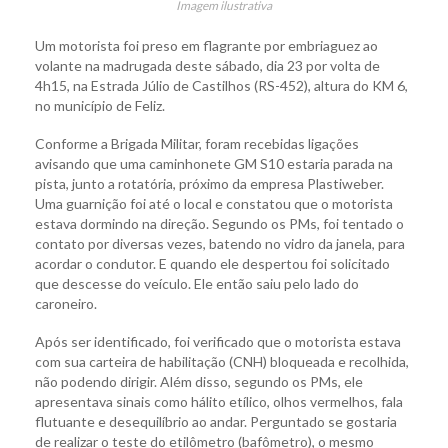
Imagem ilustrativa
Um motorista foi preso em flagrante por embriaguez ao
volante na madrugada deste sábado, dia 23 por volta de
4h15, na Estrada Júlio de Castilhos (RS-452), altura do KM 6,
no município de Feliz.
Conforme a Brigada Militar, foram recebidas ligações
avisando que uma caminhonete GM S10 estaria parada na
pista, junto a rotatória, próximo da empresa Plastiweber.
Uma guarnição foi até o local e constatou que o motorista
estava dormindo na direção. Segundo os PMs, foi tentado o
contato por diversas vezes, batendo no vidro da janela, para
acordar o condutor. E quando ele despertou foi solicitado
que descesse do veículo. Ele então saiu pelo lado do
caroneiro.
Após ser identificado, foi verificado que o motorista estava
com sua carteira de habilitação (CNH) bloqueada e recolhida,
não podendo dirigir. Além disso, segundo os PMs, ele
apresentava sinais como hálito etílico, olhos vermelhos, fala
flutuante e desequilíbrio ao andar. Perguntado se gostaria
de realizar o teste do etilômetro (bafômetro), o mesmo