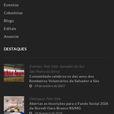
Eventos
Colunistas
Blogs
Editais
Anuncie
DESTAQUES
Eventos
,
Pelo Vale
,
Salvador do Sul
,
São Pedro da Serra
Comunidade celebrou os dez anos dos
Bombeiros Voluntários de Salvador e São
Pedro
19 de outubro de 2021
Destaque
,
Pelo Vale
Abertas as inscrições para o Fundo Social 2026
da Sicredi Ouro Branco RS/MG
24 de março de 2026