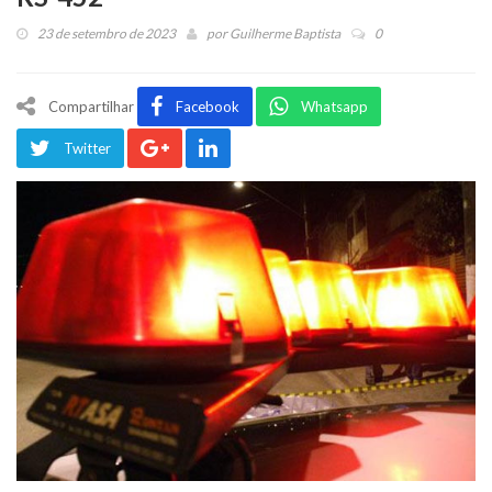
23 de setembro de 2023
por
Guilherme Baptista
0
Compartilhar
Facebook
Whatsapp
Twitter