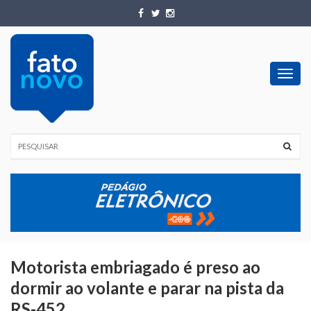
Toggl
navig
Motorista embriagado é preso ao
dormir ao volante e parar na pista da
RS-452