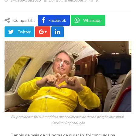
14 de abril de 2025
por
Guilherme Baptista
0
Compartilhar
Facebook
Whatsapp
Twitter
Ex-presidente foi submetido a procedimento de desobstrução intestinal -
Crédito: Reprodução
Depois de mais de 11 horas de duração, foi concluída na