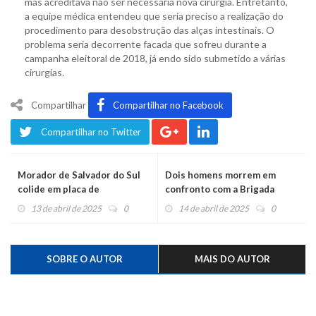
mas acreditava não ser necessária nova cirurgia. Entretanto,
a equipe médica entendeu que seria preciso a realização do
procedimento para desobstrução das alças intestinais. O
problema seria decorrente facada que sofreu durante a
campanha eleitoral de 2018, já endo sido submetido a várias
cirurgias.
Compartilhar
Compartilhar no Facebook
Compartilhar no Twitter
Morador de Salvador do Sul
Dois homens morrem em
colide em placa de
confronto com a Brigada
sinalização e morre em
13 de abril de 2025
0
14 de abril de 2025
0
acidente na BR-470
SOBRE O AUTOR
MAIS DO AUTOR