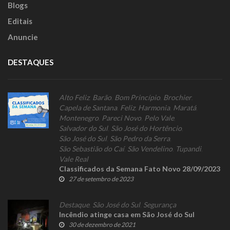
Blogs
Editais
Anuncie
DESTAQUES
Alto Feliz
,
Barão
,
Bom Princípio
,
Brochier
,
Capela de Santana
,
Feliz
,
Harmonia
,
Maratá
,
Montenegro
,
Pareci Novo
,
Pelo Vale
,
Salvador do Sul
,
São José do Hortêncio
,
São José do Sul
,
São Pedro da Serra
,
São Sebastião do Caí
,
São Vendelino
,
Tupandi
,
Vale Real
Classificados da Semana Fato Novo 28/09/2023
27 de setembro de 2023
Destaque
,
São José do Sul
,
Segurança
Incêndio atinge casa em São José do Sul
30 de dezembro de 2021