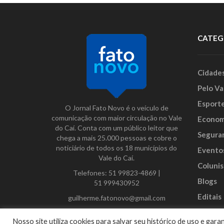
CATEG
Cidade
Pelo Va
Esport
O Jornal Fato Novo é o veículo de
comunicação com maior circulação no Vale
Econom
do Caí. Conta com um público leitor que
Segura
chega a mais 25.000 pessoas e cobre o
noticiário de todos os 18 municípios do
Evento
Vale do Caí.
Colunis
Telefones:
51 99823-4869
|
Blogs
51 999430952
Editais
guilherme.fatonovo@gmail.com
Anunci
Facebook
Instagram
Twitter
Nosso site utiliza cookies para salvar seu histórico de uso e ga