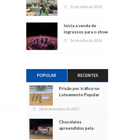
projetos em
15 de julho de 2026
Montenegro
Inicia a venda de
ingressos para o show
do Jota Quest nos 45
14 de julho de 2026
anos da Sicredi Ouro
Branco RS/MG
POPULAR
RECENTES
Prisão por tráfico no
Loteamento Popular
18 de dezembro de 2021
Chocolates
apreendidos pela
Polícia são entregues