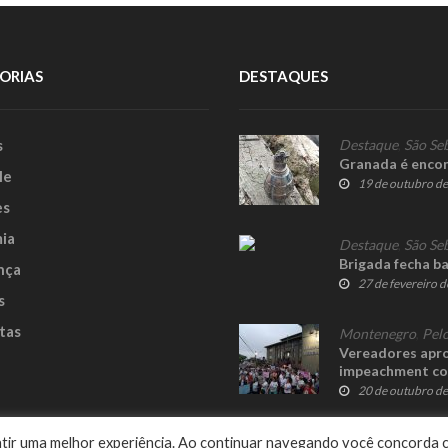
ORIAS
DESTAQUES
s
Destaque
,
São Se
Granada é encon
le
19 de outubro d
es
ia
Destaque
,
São Se
Brigada fecha b
nça
27 de fevereiro 
s
tas
Montenegro
,
Pelo
Vereadores apro
impeachment co
20 de outubro d
e
rantir uma melhor experiência. Ao continuar navegando você concorda 