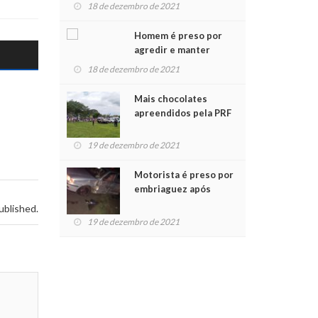
para crianças na
18 de dezembro de 2021
Chegada do Papai Noel
Homem é preso por
agredir e manter
mulher em cárcere
18 de dezembro de 2021
privado
Mais chocolates
apreendidos pela PRF
são entregues a
crianças no Natal
19 de dezembro de 2021
Solidário
Motorista é preso por
embriaguez após
acidente com dois
ublished.
feridos
19 de dezembro de 2021