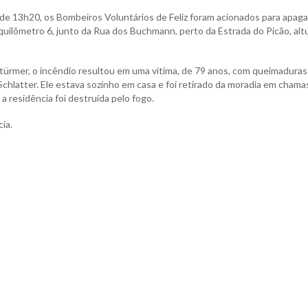
no de 13h20, os Bombeiros Voluntários de Feliz foram acionados para apag
quilômetro 6, junto da Rua dos Buchmann, perto da Estrada do Picão, alt
ürmer, o incêndio resultou em uma vítima, de 79 anos, com queimaduras
chlatter. Ele estava sozinho em casa e foi retirado da moradia em chama
a residência foi destruída pelo fogo.
ia.