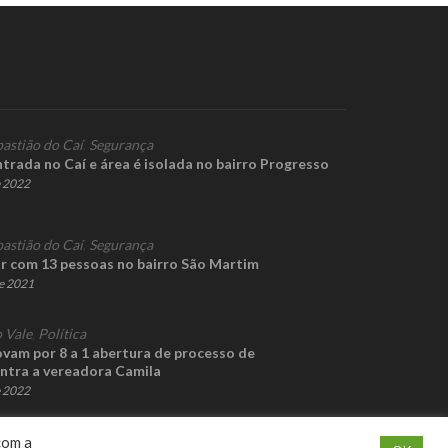
bastião do Caí
,
Segurança
trada no Caí e área é isolada no bairro Progresso
e 2022
bastião do Caí
,
Segurança
ar com 13 pessoas no bairro São Martim
de 2021
 Vale
,
Política
vam por 8 a 1 abertura de processo de
ntra a vereadora Camila
e 2022
com a