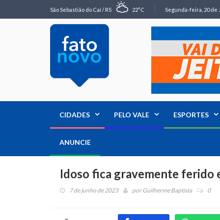
São Sebastião do Caí / RS
22°C
Segunda-feira, 20 de 
CIDADES
PELO VALE
ESPORTES
ANUNCIE
Idoso fica gravemente ferido 
7 de junho de 2023
por
Guilherme Baptista
0