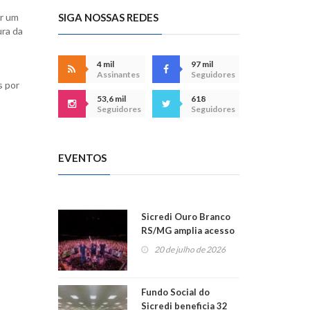
SIGA NOSSAS REDES
ar um
ura da
4 mil
97 mil
Assinantes
Seguidores
s por
53,6 mil
618
Seguidores
Seguidores
EVENTOS
Sicredi Ouro Branco
RS/MG amplia acesso
ao show dos 45 anos
20 de julho de 2026
para mais associados
Fundo Social do
Sicredi beneficia 32