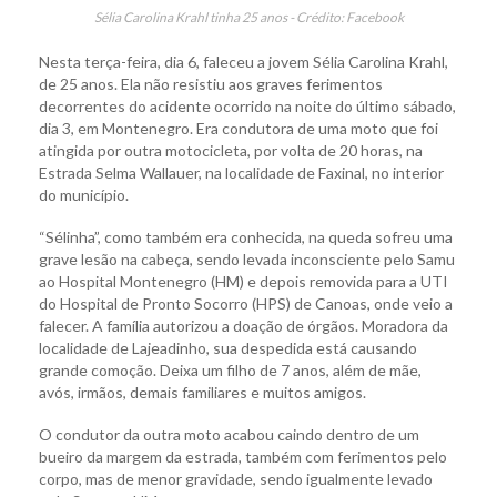
Sélia Carolina Krahl tinha 25 anos - Crédito: Facebook
Nesta terça-feira, dia 6, faleceu a jovem Sélia Carolina Krahl,
de 25 anos. Ela não resistiu aos graves ferimentos
decorrentes do acidente ocorrido na noite do último sábado,
dia 3, em Montenegro. Era condutora de uma moto que foi
atingida por outra motocicleta, por volta de 20 horas, na
Estrada Selma Wallauer, na localidade de Faxinal, no interior
do município.
“Sélinha”, como também era conhecida, na queda sofreu uma
grave lesão na cabeça, sendo levada inconsciente pelo Samu
ao Hospital Montenegro (HM) e depois removida para a UTI
do Hospital de Pronto Socorro (HPS) de Canoas, onde veio a
falecer. A família autorizou a doação de órgãos. Moradora da
localidade de Lajeadinho, sua despedida está causando
grande comoção. Deixa um filho de 7 anos, além de mãe,
avós, irmãos, demais familiares e muitos amigos.
O condutor da outra moto acabou caindo dentro de um
bueiro da margem da estrada, também com ferimentos pelo
corpo, mas de menor gravidade, sendo igualmente levado