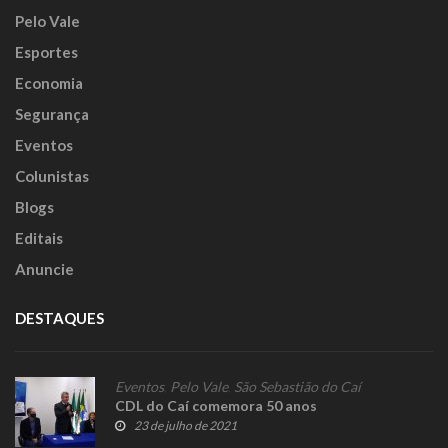
Pelo Vale
Esportes
Economia
Segurança
Eventos
Colunistas
Blogs
Editais
Anuncie
DESTAQUES
Eventos
,
Pelo Vale
,
São Sebastião do Caí
CDL do Caí comemora 50 anos
23 de julho de 2021