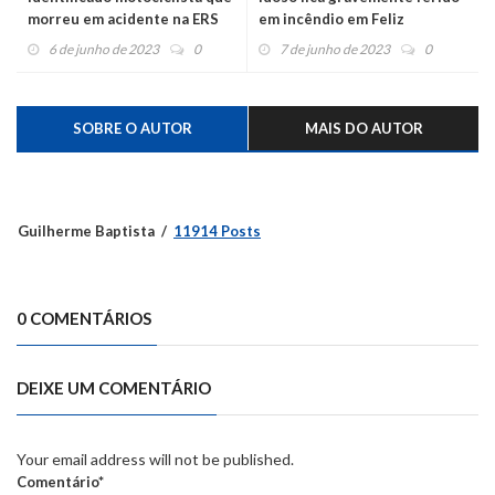
morreu em acidente na ERS
em incêndio em Feliz
122 na Conceição
6 de junho de 2023
0
7 de junho de 2023
0
SOBRE O AUTOR
MAIS DO AUTOR
Guilherme Baptista
11914 Posts
0 COMENTÁRIOS
DEIXE UM COMENTÁRIO
Your email address will not be published.
Comentário*