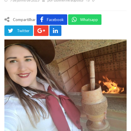
7 de junho de 2023
por
Guilherme Baptista
0
Compartilhar
Facebook
Whatsapp
Twitter