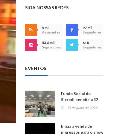
SIGA NOSSAS REDES
4 mil
97 mil
Assinantes
Seguidores
53,6 mil
618
Seguidores
Seguidores
EVENTOS
Fundo Social do
Sicredi beneficia 32
projetos em
15 de julho de 2026
Montenegro
Inicia a venda de
ingressos para o show