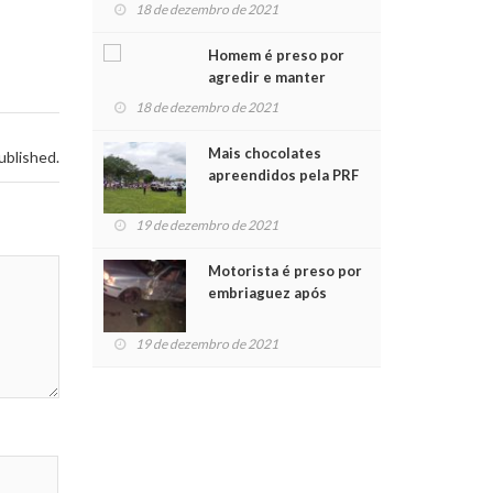
para crianças na
18 de dezembro de 2021
Chegada do Papai Noel
Homem é preso por
agredir e manter
mulher em cárcere
18 de dezembro de 2021
privado
Mais chocolates
ublished.
apreendidos pela PRF
são entregues a
crianças no Natal
19 de dezembro de 2021
Solidário
Motorista é preso por
embriaguez após
acidente com dois
feridos
19 de dezembro de 2021