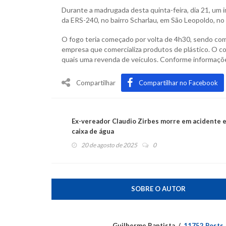
Durante a madrugada desta quinta-feira, dia 21, um
da ERS-240, no bairro Scharlau, em São Leopoldo, no 
O fogo teria começado por volta de 4h30, sendo co
empresa que comercializa produtos de plástico. O co
quais uma revenda de veículos. Conforme informaçõe
Compartilhar
Compartilhar no Facebook
Ex-vereador Claudio Zirbes morre em acidente 
caixa de água
20 de agosto de 2025
0
SOBRE O AUTOR
Guilherme Baptista
11752 Posts