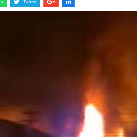
pp
Twitter