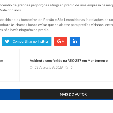
 incêndio de grandes proporções atingiu o prédio de uma empresa na ma
Vale do Sinos.
mbatido pelos bombeiros de Portão e São Leopoldo nas instalações de u
mbate às chamas busca evitar que se alastre para prédios vizinhos, entr
s não havia ninguém no prédio.
Compartilhar no Twitter
em
Acidente com ferido na RSC-287 em Montenegro
21 de agosto de 2025
0
MAIS DO AUTOR