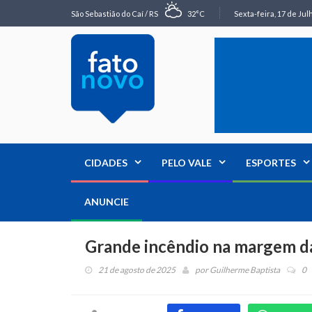
São Sebastião do Caí / RS
32°C
Sexta-feira, 17 de Jul
CIDADES
PELO VALE
ESPORTES
ANUNCIE
Grande incêndio na margem d
21 de agosto de 2025
por
Guilherme Baptista
0