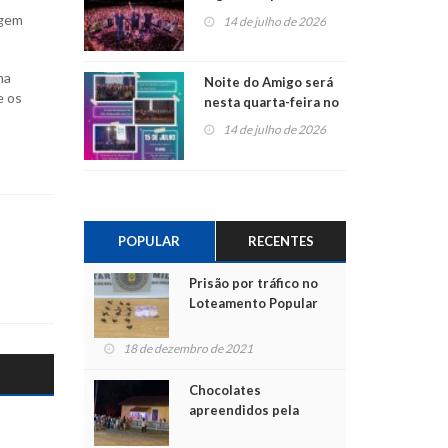
do Jota Quest nos 45
rgem
14 de julho de 2026
anos da Sicredi Ouro
Branco RS/MG
ma
Noite do Amigo será
e os
nesta quarta-feira no
Centro de Cultura de
14 de julho de 2026
São Sebastião do Caí
POPULAR
RECENTES
Prisão por tráfico no
Loteamento Popular
18 de dezembro de 2021
Chocolates
apreendidos pela
Polícia são entregues