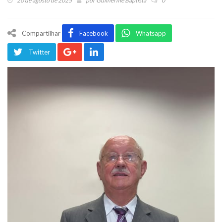
20 de agosto de 2025
por
Guilherme Baptista
0
Compartilhar
Facebook
Whatsapp
Twitter