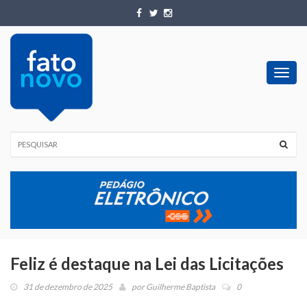
Toggl
navig
Feliz é destaque na Lei das Licitações
31 de dezembro de 2025
por
Guilherme Baptista
0