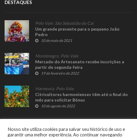
DESTAQUES
Pelo Vale
,
São Sebastião do Caí
Um grande presente para o pequeno João
Pedro
10 de maio de 2021
Montenegro
,
Pelo Vale
Mercado do Artesanato recebe inscrições a
partir de segunda-feira
19 de fevereiro de 2022
Harmonia
,
Pelo Vale
Citricultores harmonienses têm até o final do
mês para solicitar Bônus
10 de agosto de 2022
Nosso site utiliza cookies para salvar seu histórico de uso e
garantir uma melhor experiência. Ao continuar navegando