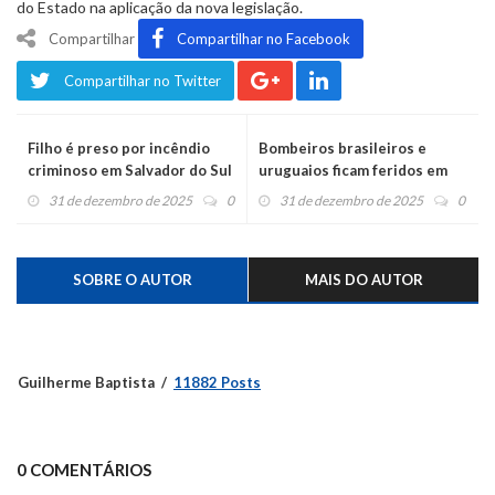
do Estado na aplicação da nova legislação.
Compartilhar
Compartilhar no Facebook
Compartilhar no Twitter
Filho é preso por incêndio
Bombeiros brasileiros e
criminoso em Salvador do Sul
uruguaios ficam feridos em
incêndio em mercado
31 de dezembro de 2025
0
31 de dezembro de 2025
0
SOBRE O AUTOR
MAIS DO AUTOR
Guilherme Baptista
11882 Posts
0 COMENTÁRIOS