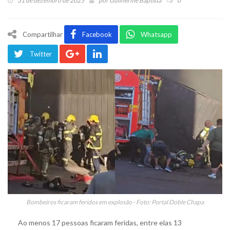
31 de dezembro de 2025
por
Guilherme Baptista
0
Compartilhar
Facebook
Whatsapp
Twitter
Bombeiros ficaram feridos em explosão - Foto: Portal Doble Chapa
Ao menos 17 pessoas ficaram feridas, entre elas 13