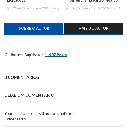
Licitações
montenegrina para o México
é a segunda maior do futebol
31 de dezembro de 2025
0
31 de dezembro de 2025
0
feminino
SOBRE O AUTOR
MAIS DO AUTOR
Guilherme Baptista
11907 Posts
0 COMENTÁRIOS
DEIXE UM COMENTÁRIO
Your email address will not be published.
Comentário*