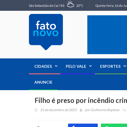
São Sebastião do Caí / RS
22°C
Quinta-feira, 16 de Ju
CIDADES
PELO VALE
ESPORTES
ANUNCIE
Filho é preso por incêndio cr
31 de dezembro de 2025
por
Guilherme Baptista