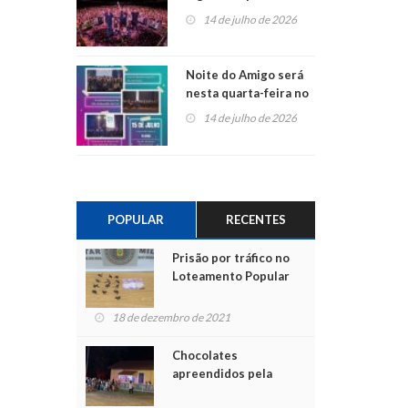
do Jota Quest nos 45
14 de julho de 2026
anos da Sicredi Ouro
Branco RS/MG
Noite do Amigo será
nesta quarta-feira no
Centro de Cultura de
14 de julho de 2026
São Sebastião do Caí
POPULAR
RECENTES
Prisão por tráfico no
Loteamento Popular
18 de dezembro de 2021
Chocolates
apreendidos pela
Polícia são entregues