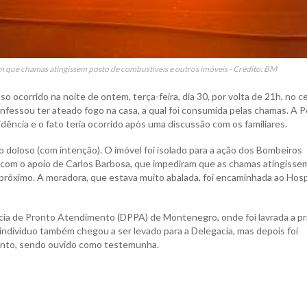
 que chamas atingissem posto de combustíveis e outros imóveis - Crédito: BM
 ocorrido na noite de ontem, terça-feira, dia 30, por volta de 21h, no c
onfessou ter ateado fogo na casa, a qual foi consumida pelas chamas. A Po
idência e o fato teria ocorrido após uma discussão com os familiares.
o doloso (com intenção). O imóvel foi isolado para a ação dos Bombeiros
, com o apoio de Carlos Barbosa, que impediram que as chamas atingisse
próximo. A moradora, que estava muito abalada, foi encaminhada ao Hosp
ícia de Pronto Atendimento (DPPA) de Montenegro, onde foi lavrada a pr
 indivíduo também chegou a ser levado para a Delegacia, mas depois foi
ento, sendo ouvido como testemunha.