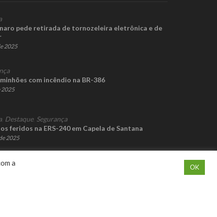
a
naro pede retirada de tornozeleira eletrônica e de
r
de 2025
nça
aminhões com incêndio na BR-386
e 2025
a
,
Destaque
,
Segurança
ios feridos na ERS-240 em Capela de Santana
de 2025
com a
OK