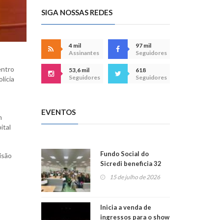
SIGA NOSSAS REDES
4 mil
97 mil
Assinantes
Seguidores
entro
53,6 mil
618
Seguidores
Seguidores
lícia
EVENTOS
m
ital
Fundo Social do
isão
Sicredi beneficia 32
projetos em
15 de julho de 2026
Montenegro
Inicia a venda de
ingressos para o show