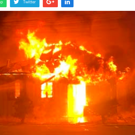
pp
Twitter