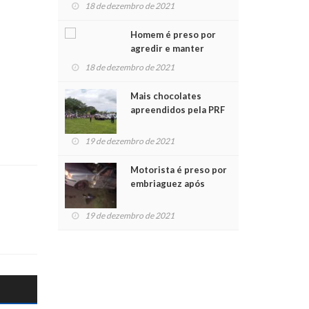
para crianças na
18 de dezembro de 2021
Chegada do Papai Noel
Homem é preso por
agredir e manter
mulher em cárcere
18 de dezembro de 2021
privado
Mais chocolates
apreendidos pela PRF
são entregues a
crianças no Natal
19 de dezembro de 2021
Solidário
Motorista é preso por
embriaguez após
acidente com dois
feridos
19 de dezembro de 2021