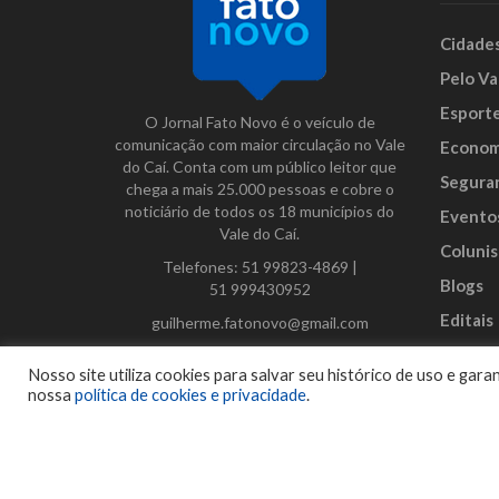
Cidade
Pelo Va
Esport
O Jornal Fato Novo é o veículo de
comunicação com maior circulação no Vale
Econom
do Caí. Conta com um público leitor que
Segura
chega a mais 25.000 pessoas e cobre o
noticiário de todos os 18 municípios do
Evento
Vale do Caí.
Colunis
Telefones:
51 99823-4869
|
Blogs
51 999430952
Editais
guilherme.fatonovo@gmail.com
Anunci
Facebook
Instagram
Twitter
Nosso site utiliza cookies para salvar seu histórico de uso e ga
nossa
política de cookies e privacidade
.