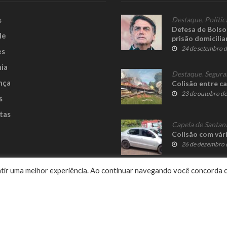
s
Destaque
,
Polític
Defesa de Bolso
le
prisão domicilia
24 de setembro 
es
ia
Destaque
,
Segura
nça
Colisão entre c
23 de outubro d
s
tas
Capela de Santan
Colisão com vár
26 de dezembro 
e
rantir uma melhor experiência. Ao continuar navegando você concorda 