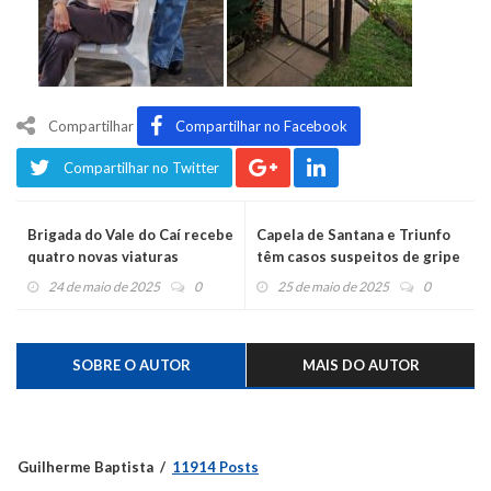
Compartilhar
Compartilhar no Facebook
Compartilhar no Twitter
Brigada do Vale do Caí recebe
Capela de Santana e Triunfo
quatro novas viaturas
têm casos suspeitos de gripe
aviária
24 de maio de 2025
0
25 de maio de 2025
0
SOBRE O AUTOR
MAIS DO AUTOR
Guilherme Baptista
11914 Posts