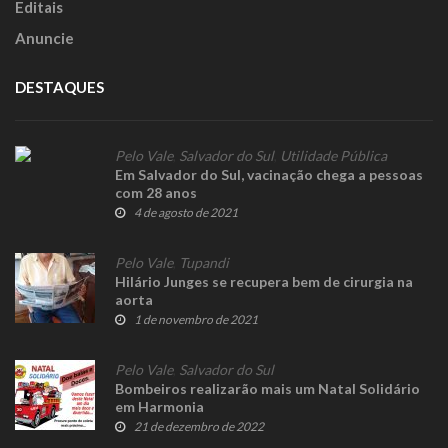
Editais
Anuncie
DESTAQUES
Pelo Vale
,
Salvador do Sul
,
Utilidade Pública
Em Salvador do Sul, vacinação chega a pessoas
com 28 anos
4 de agosto de 2021
Pelo Vale
,
Tupandi
Hilário Junges se recupera bem de cirurgia na
aorta
1 de novembro de 2021
Pelo Vale
,
Salvador do Sul
Bombeiros realizarão mais um Natal Solidário
em Harmonia
21 de dezembro de 2022