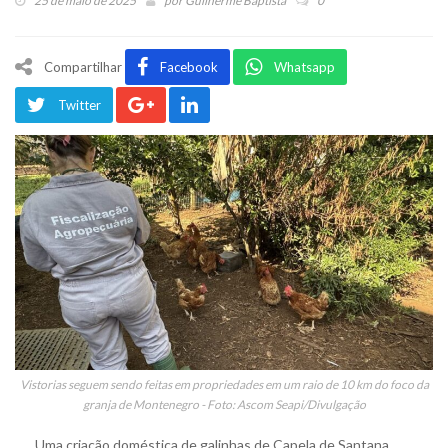
25 de maio de 2025
por
Guilherme Baptista
0
Compartilhar
Facebook
Whatsapp
Twitter
Vistorias seguem sendo feitas em propriedades em um raio de 10 km do foco da
granja de Montenegro - Foto: Ascom Seapi/Divulgação
Uma criação doméstica de galinhas de Capela de Santana