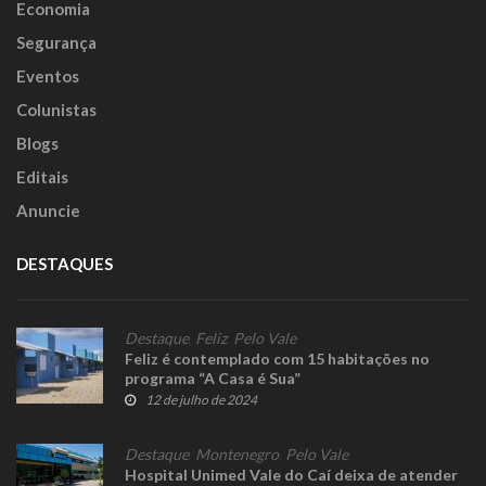
Economia
Segurança
Eventos
Colunistas
Blogs
Editais
Anuncie
DESTAQUES
Destaque
,
Feliz
,
Pelo Vale
Feliz é contemplado com 15 habitações no
programa “A Casa é Sua”
12 de julho de 2024
Destaque
,
Montenegro
,
Pelo Vale
Hospital Unimed Vale do Caí deixa de atender