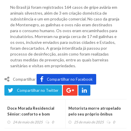
No Brasil já foram registrados 164 casos de gripe aviária em
animais silvestres, além de 3 em criação doméstica de
subsistência e um em produção comercial. No caso da granja
de Montenegro, as galinhas e ovos não eram destinados
para o consumo humano. Os ovos eram encaminhados para
incubatórios. Morreram na granja cerca de 17 mil galinhas e
os ovos, inclusive enviados para outras cidades e Estados,
foram descartados. A granja interditada já passou por
processo de desinfecção, assim como foram realizadas
outras medidas de prevenção, entre as quais barreiras
sanitárias e visitas em propriedades.
Compartilhar
Compartilhar no Facebook
Compartilhar no Twitter
Doce Morada Residencial
Motorista morre atropelado
Sênior: conforto e bom
pelo seu próprio ônibus
atendimento para se sentir
24 de maio de 2025
0
25 de maio de 2025
0
em casa