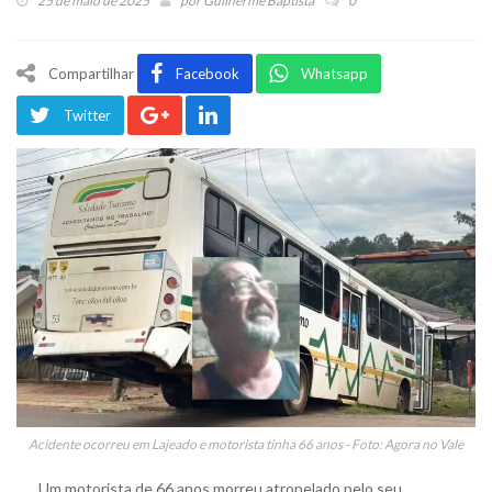
25 de maio de 2025
por
Guilherme Baptista
0
Compartilhar
Facebook
Whatsapp
Twitter
Acidente ocorreu em Lajeado e motorista tinha 66 anos - Foto: Agora no Vale
Um motorista de 66 anos morreu atropelado pelo seu