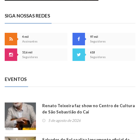
SIGA NOSSAS REDES
4 mil
97 mil
Assinantes
Seguidores
53,6 mil
618
Seguidores
Seguidores
EVENTOS
Renato Teixeira faz show no Centro de Cultura
de São Sebastião do Caí
5 de agosto de 2026
Salvador do Sul realiza lançamento oficial da