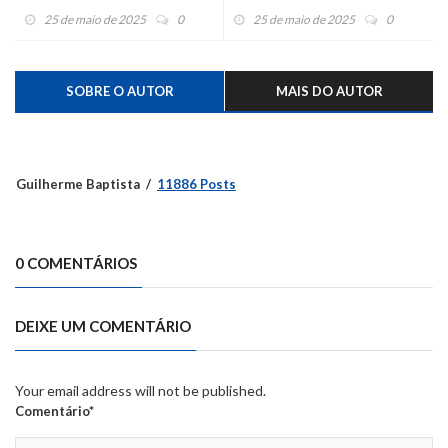
aviária
quilômetros do foco de gripe
25 de maio de 2025
0
25 de maio de 2025
0
aviária
SOBRE O AUTOR
MAIS DO AUTOR
Guilherme Baptista
11886 Posts
0 COMENTÁRIOS
DEIXE UM COMENTÁRIO
Your email address will not be published.
Comentário*