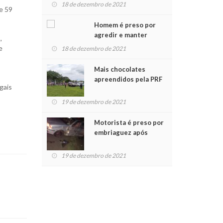
para crianças na
18 de dezembro de 2021
de 59
Chegada do Papai Noel
Homem é preso por
agredir e manter
,
mulher em cárcere
e
18 de dezembro de 2021
privado
Mais chocolates
apreendidos pela PRF
gais
são entregues a
crianças no Natal
19 de dezembro de 2021
Solidário
Motorista é preso por
embriaguez após
acidente com dois
feridos
19 de dezembro de 2021