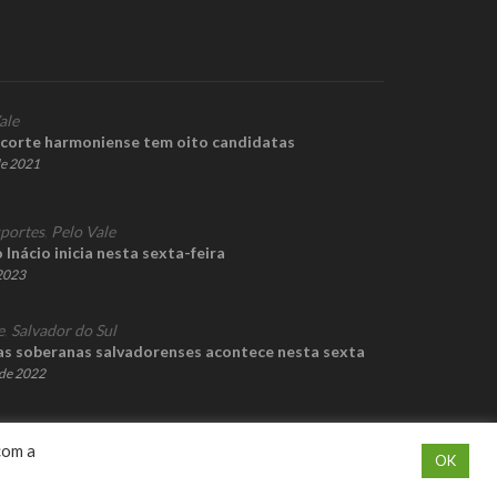
ale
 corte harmoniense tem oito candidatas
de 2021
portes
,
Pelo Vale
Inácio inicia nesta sexta-feira
 2023
e
,
Salvador do Sul
as soberanas salvadorenses acontece nesta sexta
de 2022
com a
OK