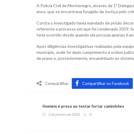
A Polícia Civil de Montenegro, através da 1ª Delegaci
anos, que se encontrava foragido da Justiça pelo cri
Contra o investigado havia mandado de prisão decor
referente a processo em que foi condenado 2019. Seg
teria ocorrido desde quando ela possuía apenas 6 an
Após diligências investigativas realizadas pela equipe p
município, onde foi dado cumprimento à ordem judicia
de praxe e, posteriormente, encaminhado ao sistema 
Compartilhar
Compartilhar no Facebook
Homem é preso ao tentar furtar caminhões
5 de janeiro de 2026
0