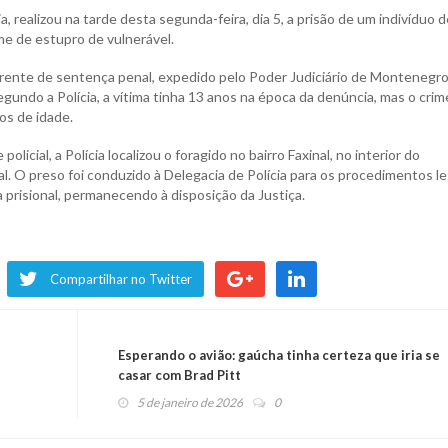
a, realizou na tarde desta segunda-feira, dia 5, a prisão de um indivíduo 
me de estupro de vulnerável.
rente de sentença penal, expedido pelo Poder Judiciário de Montenegro
undo a Polícia, a vítima tinha 13 anos na época da denúncia, mas o crim
os de idade.
olicial, a Polícia localizou o foragido no bairro Faxinal, no interior do
l. O preso foi conduzido à Delegacia de Polícia para os procedimentos le
prisional, permanecendo à disposição da Justiça.
Compartilhar no Twitter
Esperando o avião: gaúcha tinha certeza que iria se
casar com Brad Pitt
5 de janeiro de 2026
0