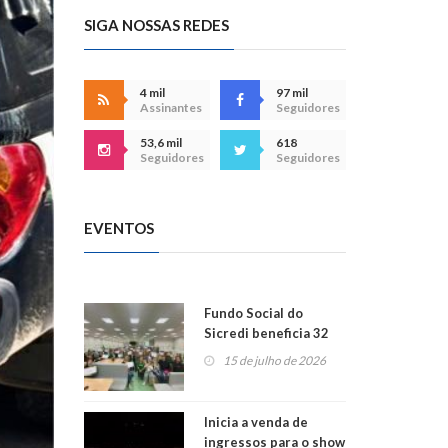
SIGA NOSSAS REDES
4 mil
97 mil
Assinantes
Seguidores
53,6 mil
618
Seguidores
Seguidores
EVENTOS
Fundo Social do
Sicredi beneficia 32
projetos em
15 de julho de 2026
Montenegro
Inicia a venda de
ingressos para o show