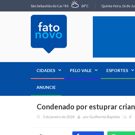
São Sebastião do Caí / RS
24°C
Quinta-feira, 16 de Ju
CIDADES
PELO VALE
ESPORTES
ANUNCIE
Condenado por estuprar crianç
5 de janeiro de 2026
por
Guilherme Baptista
0