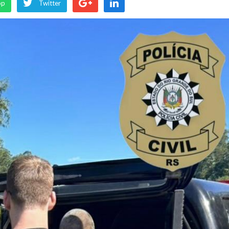
pp
Twitter