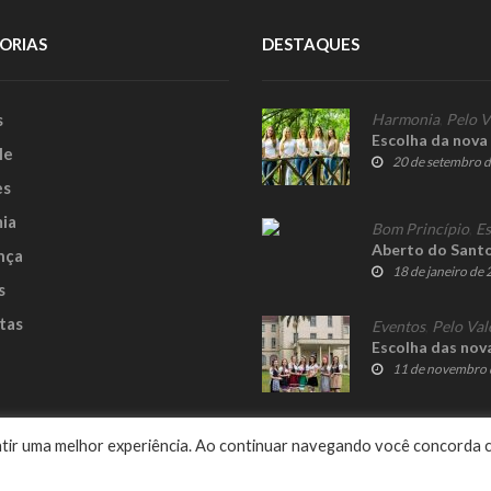
ORIAS
DESTAQUES
s
Harmonia
,
Pelo V
Escolha da nova
le
20 de setembro 
es
ia
Bom Princípio
,
Es
Aberto do Santo 
nça
18 de janeiro de
s
tas
Eventos
,
Pelo Val
Escolha das nov
11 de novembro 
e
rantir uma melhor experiência. Ao continuar navegando você concorda 