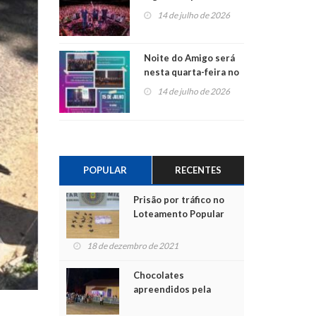
do Jota Quest nos 45
14 de julho de 2026
anos da Sicredi Ouro
Branco RS/MG
Noite do Amigo será
nesta quarta-feira no
Centro de Cultura de
14 de julho de 2026
São Sebastião do Caí
POPULAR
RECENTES
Prisão por tráfico no
Loteamento Popular
18 de dezembro de 2021
Chocolates
apreendidos pela
Polícia são entregues