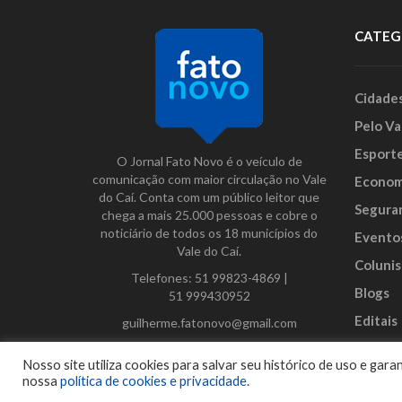
CATEG
Cidade
Pelo Va
Esport
O Jornal Fato Novo é o veículo de
comunicação com maior circulação no Vale
Econom
do Caí. Conta com um público leitor que
Segura
chega a mais 25.000 pessoas e cobre o
noticiário de todos os 18 municípios do
Evento
Vale do Caí.
Colunis
Telefones:
51 99823-4869
|
Blogs
51 999430952
Editais
guilherme.fatonovo@gmail.com
Anunci
Facebook
Instagram
Twitter
Nosso site utiliza cookies para salvar seu histórico de uso e ga
nossa
política de cookies e privacidade
.