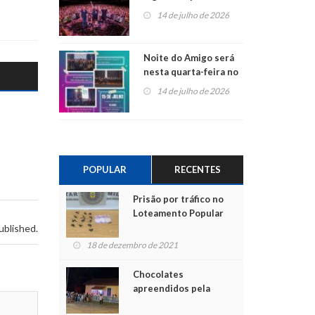
do Jota Quest nos 45
14 de julho de 2026
anos da Sicredi Ouro
Branco RS/MG
Noite do Amigo será
nesta quarta-feira no
Centro de Cultura de
14 de julho de 2026
São Sebastião do Caí
POPULAR
RECENTES
Prisão por tráfico no
Loteamento Popular
ublished.
18 de dezembro de 2021
Chocolates
apreendidos pela
Polícia são entregues