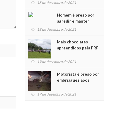
para crianças na
18 de dezembro de 2021
Chegada do Papai Noel
Homem é preso por
agredir e manter
mulher em cárcere
18 de dezembro de 2021
privado
Mais chocolates
apreendidos pela PRF
são entregues a
crianças no Natal
19 de dezembro de 2021
Solidário
Motorista é preso por
embriaguez após
acidente com dois
feridos
19 de dezembro de 2021