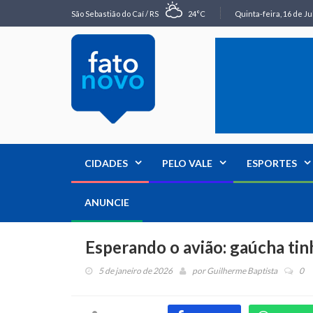
São Sebastião do Caí / RS
24°C
Quinta-feira, 16 de Ju
CIDADES
PELO VALE
ESPORTES
ANUNCIE
Esperando o avião: gaúcha tinh
5 de janeiro de 2026
por
Guilherme Baptista
0