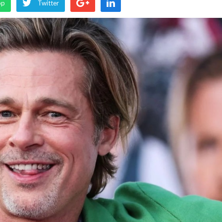
pp
Twitter