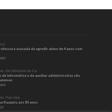
nça
professora acusada de agredir aluno de 4 anos com
2025
ale
,
São Sebastião do Caí
 de informática e de auxiliar administrativo são
caienses
2024
liz
,
Pelo Vale
a Kaspary, aos 85 anos
021