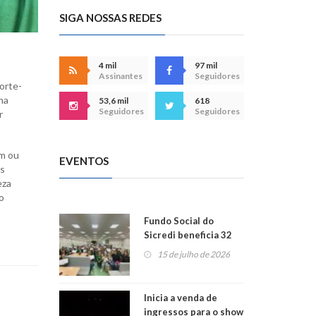
SIGA NOSSAS REDES
4 mil
97 mil
Assinantes
Seguidores
orte-
na
53,6 mil
618
Seguidores
Seguidores
r
im ou
EVENTOS
as
eza
o
Fundo Social do
Sicredi beneficia 32
projetos em
15 de julho de 2026
Montenegro
Inicia a venda de
ingressos para o show