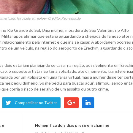
americano foi usado em golpe - Crédito: Reprodução
no Rio Grande do Sul. Uma mulher, moradora de São Valentim, no Alto
a Militar após afirmar que estaria aguardando a chegada do famoso ator n
relacionamento pela internet e que iria se casar. A abordagem ocorreu 
ntro de um veículo, na região do aeroporto de Erechim, aguardando o ato
 os dois estariam planejando se casar na região, possivelmente em Erech
ção, o suposto artista não teria solicitado, até o momento, transferênci
nganada por um golpista em uma farsa virtual, mas a mulher disse ter cert
ca me pediu dinheiro. Só me pediu para buscar aqui”, afirmou, sendo entã
 que corria o risco de ser alvo de um assalto ou outro crime.
Compartilhar no Twitter
s é
Homem fica dois dias preso em chaminé