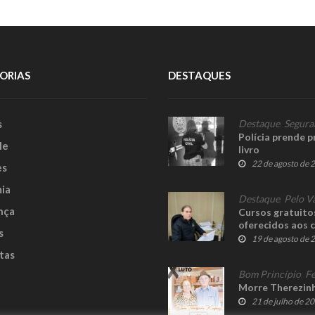
ORIAS
DESTAQUES
s
Destaque
,
Segura
Polícia prende 
le
livro
22 de agosto de 
es
ia
Destaque
,
Pelo V
nça
Cursos gratuitos
oferecidos aos 
s
19 de agosto de 
tas
Bom Princípio
,
Fe
Morre Therezinh
21 de julho de 2