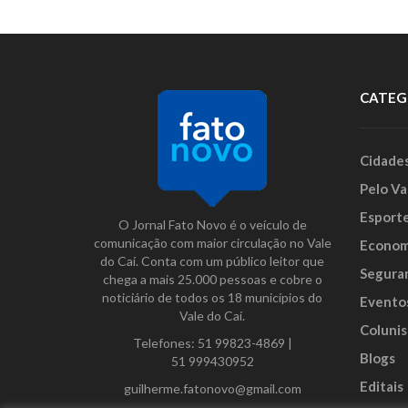
CATEG
Cidade
Pelo Va
Esport
O Jornal Fato Novo é o veículo de
comunicação com maior circulação no Vale
Econom
do Caí. Conta com um público leitor que
Segura
chega a mais 25.000 pessoas e cobre o
noticiário de todos os 18 municípios do
Evento
Vale do Caí.
Colunis
Telefones:
51 99823-4869
|
Blogs
51 999430952
Editais
guilherme.fatonovo@gmail.com