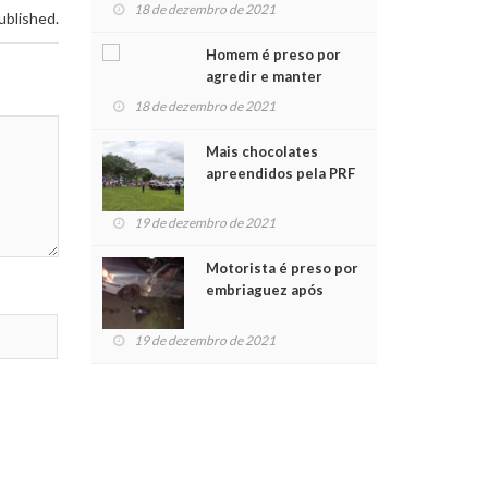
para crianças na
18 de dezembro de 2021
ublished.
Chegada do Papai Noel
Homem é preso por
agredir e manter
mulher em cárcere
18 de dezembro de 2021
privado
Mais chocolates
apreendidos pela PRF
são entregues a
crianças no Natal
19 de dezembro de 2021
Solidário
Motorista é preso por
embriaguez após
acidente com dois
feridos
19 de dezembro de 2021