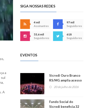
SIGA NOSSAS REDES
4 mil
97 mil
Assinantes
Seguidores
53,6 mil
618
Seguidores
Seguidores
EVENTOS
os,
eça a
Sicredi Ouro Branco
 sul
RS/MG amplia acesso
ha,
ao show dos 45 anos
20 de julho de 2026
para mais associados
s. A
Fundo Social do
Sicredi beneficia 32