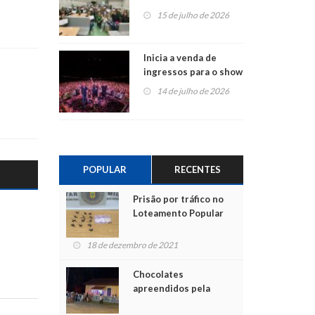
projetos em
15 de julho de 2026
Montenegro
Inicia a venda de
ingressos para o show
do Jota Quest nos 45
14 de julho de 2026
anos da Sicredi Ouro
Branco RS/MG
POPULAR
RECENTES
Prisão por tráfico no
Loteamento Popular
18 de dezembro de 2021
Chocolates
apreendidos pela
Polícia são entregues