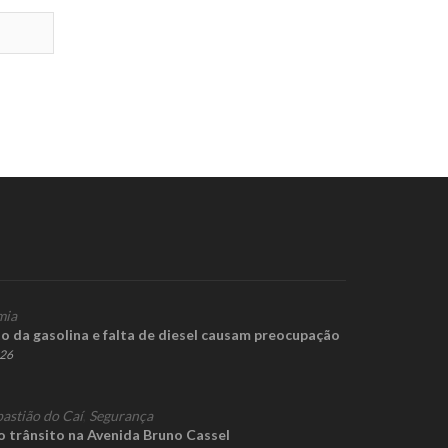
mia
o da gasolina e falta de diesel causam preocupação
026
bastião do Caí
,
Segurança
o trânsito na Avenida Bruno Cassel