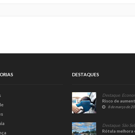
ORIAS
DESTAQUES
s
Destaque
,
Econo
Risco de aument
le
8 de março de 2
es
ia
Destaque
,
São Se
Rótula melhora 
nça