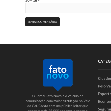
20 + 16 =
CATEG
Cidade
Pelo Va
Esport
O Jornal Fato Novo é o veículo de
comunicação com maior circulação no Vale
Econom
do Caí. Conta com um público leitor que
Segura
chega a mais 25.000 pessoas e cobre o