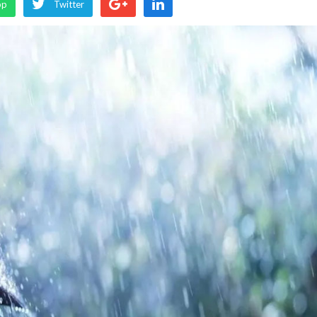
pp
Twitter