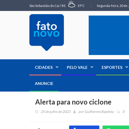
São Sebastião do Caí / RS
19°C
Segunda-feira, 20 de 
CIDADES
PELO VALE
ESPORTES
ANUNCIE
Alerta para novo ciclone
25 de julho de 2023
por
Guilherme Baptista
0