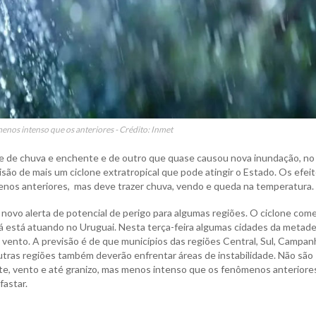
nos intenso que os anteriores - Crédito: Inmet
e de chuva e enchente e de outro que quase causou nova inundação, no
isão de mais um ciclone extratropical que pode atingir o Estado. Os efeit
nos anteriores, mas deve trazer chuva, vendo e queda na temperatura.
 novo alerta de potencial de perigo para algumas regiões. O ciclone com
já está atuando no Uruguai. Nesta terça-feira algumas cidades da metade
 vento. A previsão é de que municípios das regiões Central, Sul, Campan
utras regiões também deverão enfrentar áreas de instabilidade. Não são
te, vento e até granizo, mas menos intenso que os fenômenos anteriore
fastar.