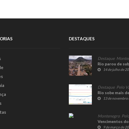
ORIAS
DESTAQUES
s
Destaque
,
Monte
Rio parou de su
le
14 de julho de 2
es
ia
Destaque
,
Pelo V
Rio sobe mais d
nça
13 de novembro 
s
tas
Montenegro
,
Pelo
Vencimentos do
9 de março de 2