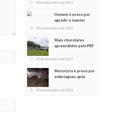
para crianças na
18 de dezembro de 2021
Chegada do Papai Noel
Homem é preso por
agredir e manter
mulher em cárcere
18 de dezembro de 2021
privado
Mais chocolates
apreendidos pela PRF
são entregues a
crianças no Natal
19 de dezembro de 2021
Solidário
Motorista é preso por
embriaguez após
acidente com dois
feridos
19 de dezembro de 2021