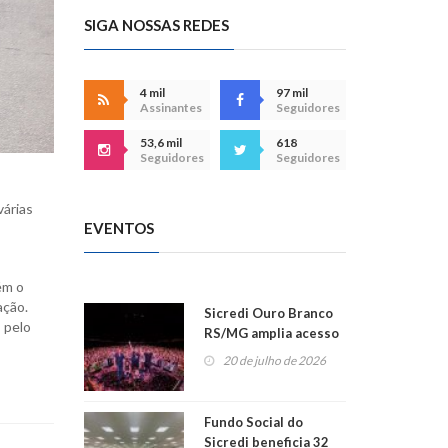
SIGA NOSSAS REDES
4 mil
97 mil
Assinantes
Seguidores
53,6 mil
618
Seguidores
Seguidores
várias
EVENTOS
ém o
ação.
Sicredi Ouro Branco
 pelo
RS/MG amplia acesso
ao show dos 45 anos
20 de julho de 2026
para mais associados
Fundo Social do
Sicredi beneficia 32