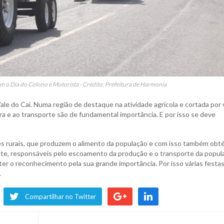
am o Dia do Colono e Motorista - Crédito: Prefeitura de Harmonia
ale do Caí. Numa região de destaque na atividade agrícola e cortada por 
tura e ao transporte são de fundamental importância. E por isso se deve
res rurais, que produzem o alimento da população e com isso também obt
lante, responsáveis pelo escoamento da produção e o transporte da popul
ter o reconhecimento pela sua grande importância. Por isso várias festas
.
Compartilhar no Twitter