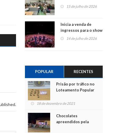
projetos em
15 de julho de 2026
Montenegro
Inicia a venda de
ingressos para o show
do Jota Quest nos 45
14 de julho de 2026
anos da Sicredi Ouro
Branco RS/MG
POPULAR
RECENTES
Prisão por tráfico no
Loteamento Popular
18 de dezembro de 2021
ublished.
Chocolates
apreendidos pela
Polícia são entregues