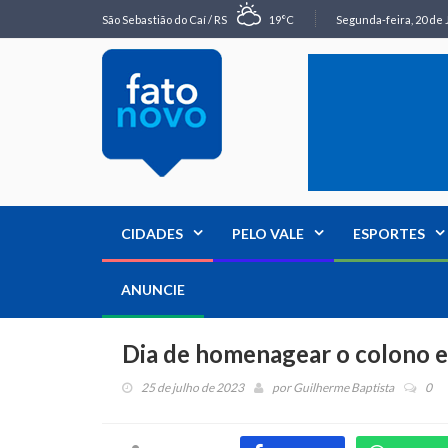
São Sebastião do Caí / RS
19°C
Segunda-feira, 20 de 
CIDADES
PELO VALE
ESPORTES
ANUNCIE
Dia de homenagear o colono e
25 de julho de 2023
por
Guilherme Baptista
0