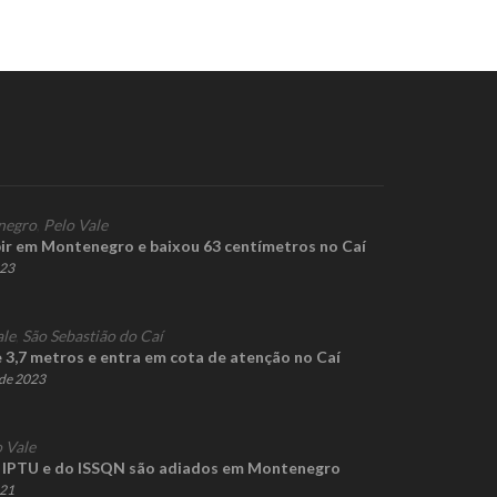
negro
,
Pelo Vale
bir em Montenegro e baixou 63 centímetros no Caí
023
ale
,
São Sebastião do Caí
e 3,7 metros e entra em cota de atenção no Caí
de 2023
 Vale
 IPTU e do ISSQN são adiados em Montenegro
021