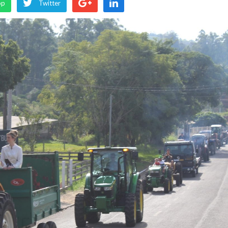
pp
Twitter