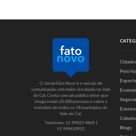
CATEG
Cidade
Pelo Va
Esport
O Jornal Fato Novo é o veículo de
comunicação com maior circulação no Vale
Econom
do Caí. Conta com um público leitor que
Segura
chega a mais 25.000 pessoas e cobre o
noticiário de todos os 18 municípios do
Evento
Vale do Caí.
Colunis
Telefones:
51 99823-4869
|
Blogs
51 999430952