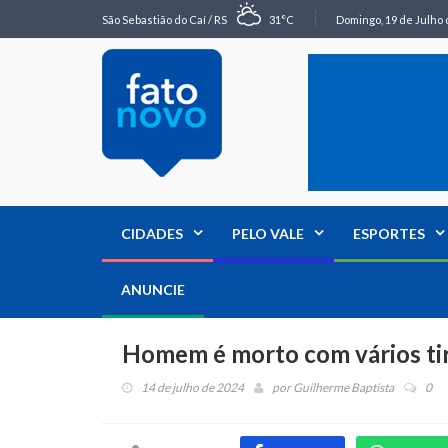
São Sebastião do Caí / RS
31°C
Domingo, 19 de Julho 
CIDADES
PELO VALE
ESPORTES
ANUNCIE
Homem é morto com vários ti
14 de julho de 2024
por
Guilherme Baptista
0