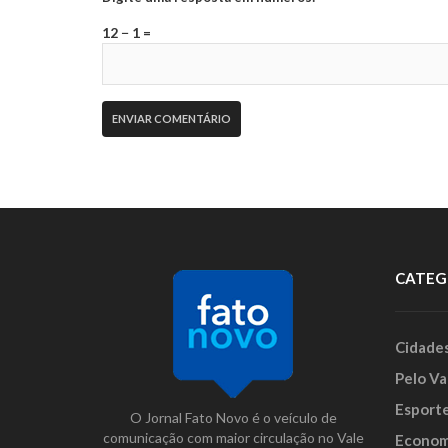
12 − 1 =
CATEG
Cidade
Pelo Va
Esport
O Jornal Fato Novo é o veículo de
comunicação com maior circulação no Vale
Econom