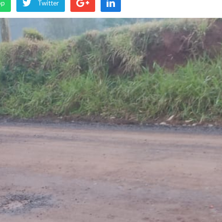
pp
Twitter