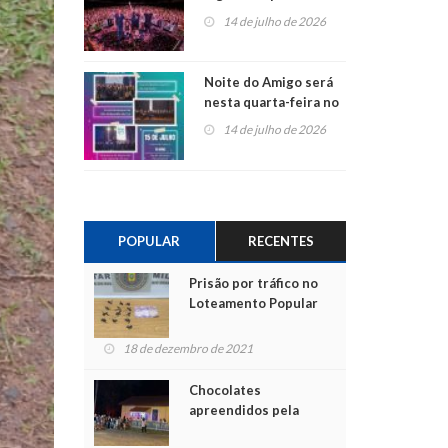
do Jota Quest nos 45
14 de julho de 2026
anos da Sicredi Ouro
Branco RS/MG
Noite do Amigo será
nesta quarta-feira no
Centro de Cultura de
14 de julho de 2026
São Sebastião do Caí
POPULAR
RECENTES
Prisão por tráfico no
Loteamento Popular
18 de dezembro de 2021
Chocolates
apreendidos pela
Polícia são entregues