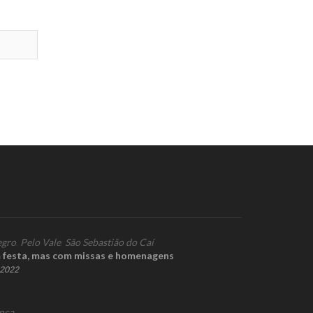
gro
,
Pelo Vale
,
São Sebastião do Caí
 festa, mas com missas e homenagens
e 2022
nça