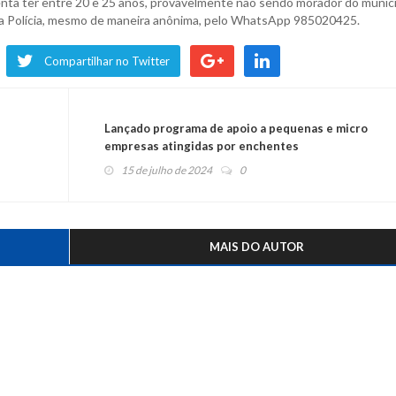
enta ter entre 20 e 25 anos, provavelmente não sendo morador do municí
 a Polícia, mesmo de maneira anônima, pelo WhatsApp 985020425.
Compartilhar no Twitter
Lançado programa de apoio a pequenas e micro
empresas atingidas por enchentes
15 de julho de 2024
0
MAIS DO AUTOR