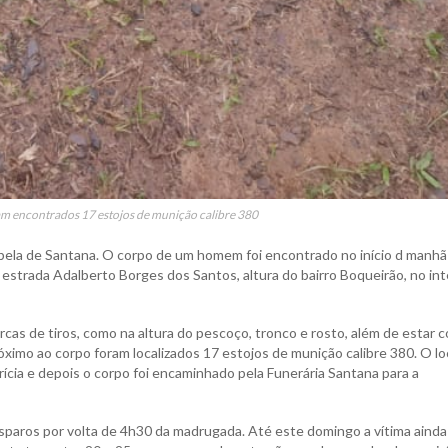
am encontrados 17 estojos de munição calibre 380
Capela de Santana. O corpo de um homem foi encontrado no início d manhã
a estrada Adalberto Borges dos Santos, altura do bairro Boqueirão, no int
cas de tiros, como na altura do pescoço, tronco e rosto, além de estar 
ximo ao corpo foram localizados 17 estojos de munição calibre 380. O lo
perícia e depois o corpo foi encaminhado pela Funerária Santana para a
sparos por volta de 4h30 da madrugada. Até este domingo a vítima ainda