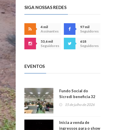
SIGA NOSSAS REDES
4 mil
97 mil
Assinantes
Seguidores
53,6 mil
618
Seguidores
Seguidores
EVENTOS
Fundo Social do
Sicredi beneficia 32
projetos em
15 de julho de 2026
Montenegro
Inicia a venda de
ingressos para o show