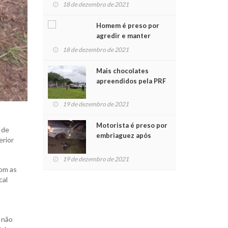
para crianças na
18 de dezembro de 2021
Chegada do Papai Noel
Homem é preso por
agredir e manter
mulher em cárcere
18 de dezembro de 2021
privado
Mais chocolates
apreendidos pela PRF
são entregues a
crianças no Natal
19 de dezembro de 2021
Solidário
Motorista é preso por
 de
embriaguez após
erior
acidente com dois
feridos
19 de dezembro de 2021
com as
cal
 não