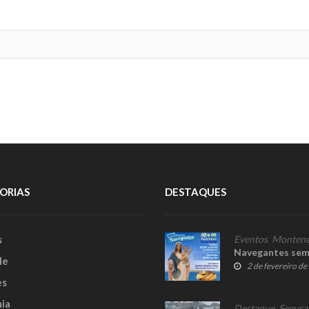
ORIAS
DESTAQUES
s
Eventos
,
Montene
Navegantes sem
le
2 de fevereiro d
es
ia
Destaque
,
Segura