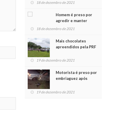
para crianças na
18 de dezembro de 2021
Chegada do Papai Noel
Homem é preso por
agredir e manter
mulher em cárcere
18 de dezembro de 2021
privado
Mais chocolates
apreendidos pela PRF
são entregues a
crianças no Natal
19 de dezembro de 2021
Solidário
Motorista é preso por
embriaguez após
acidente com dois
feridos
19 de dezembro de 2021