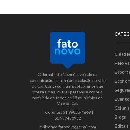
CATEG
Cidade
Pelo Va
Esport
O Jornal Fato Novo é o veículo de
comunicação com maior circulação no Vale
Econom
do Caí. Conta com um público leitor que
Segura
chega a mais 25.000 pessoas e cobre o
noticiário de todos os 18 municípios do
Evento
Vale do Caí.
Colunis
Telefones:
51 99823-4869
|
Blogs
51 999430952
Editais
guilherme.fatonovo@gmail.com