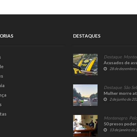
ORIAS
DESTAQUES
s
Destaque
,
Monte
Acusados de ass
le
28 de dezembro 
es
ia
Destaque
,
São Se
Mulher morre at
nça
2 de junho de 20
s
tas
Montenegro
,
Pelo
50 presos poder
13 de janeiro de