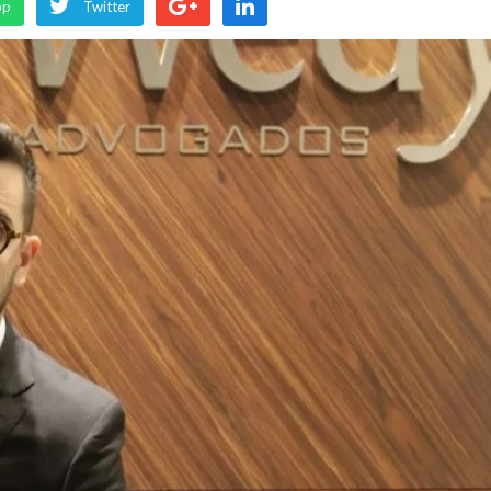
pp
Twitter