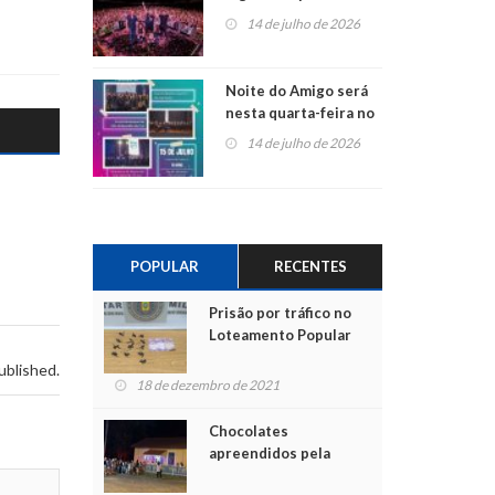
do Jota Quest nos 45
14 de julho de 2026
anos da Sicredi Ouro
Branco RS/MG
Noite do Amigo será
nesta quarta-feira no
Centro de Cultura de
14 de julho de 2026
São Sebastião do Caí
POPULAR
RECENTES
Prisão por tráfico no
Loteamento Popular
ublished.
18 de dezembro de 2021
Chocolates
apreendidos pela
Polícia são entregues