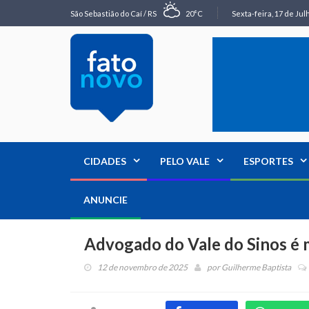
São Sebastião do Caí / RS
20°C
Sexta-feira, 17 de Jul
CIDADES
PELO VALE
ESPORTES
ANUNCIE
Advogado do Vale do Sinos é m
12 de novembro de 2025
por
Guilherme Baptista