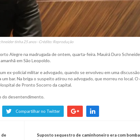
hneider tinha 25 anos - Crédito: Reprodução
Porto Alegre na madrugada de ontem, quarta-feira. Mauirá Duro Schneide
de amanhã em São Leopoldo.
um ex-policial militar e advogado, quando se envolveu em uma discussã
um bar. Na briga o suspeito atirou no advogado, que morreu no local. O 
spital de Pronto Socorro da capital.
ivo do desentendimento.
Compartilhar no Twitter
 de
Suposto sequestro de caminhoneiro era com bomba