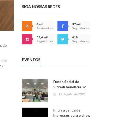
SIGA NOSSAS REDES
4 mil
97 mil
Assinantes
Seguidores
53,6 mil
618
Seguidores
Seguidores
r, de
EVENTOS
o com
ex-
Fundo Social do
Sicredi beneficia 32
projetos em
15 de julho de 2026
Montenegro
Inicia a venda de
ingressos para o show