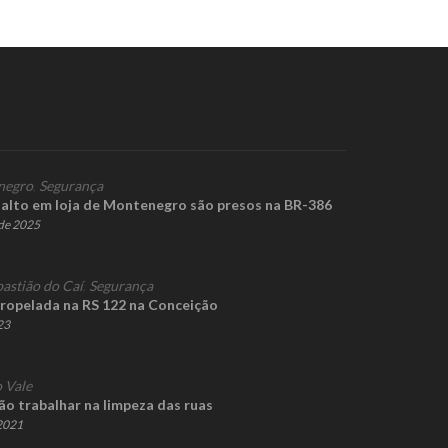
negro
,
Segurança
alto em loja de Montenegro são presos na BR-386
de 2025
bastião do Caí
,
Segurança
ropelada na RS 122 na Conceição
23
 Vale
ão trabalhar na limpeza das ruas
 2021