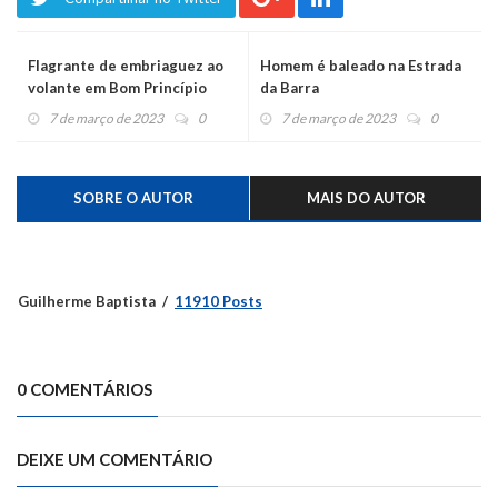
Flagrante de embriaguez ao
Homem é baleado na Estrada
volante em Bom Princípio
da Barra
7 de março de 2023
0
7 de março de 2023
0
SOBRE O AUTOR
MAIS DO AUTOR
Guilherme Baptista
11910 Posts
0 COMENTÁRIOS
DEIXE UM COMENTÁRIO