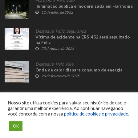
Harmonia
,
Pelo Vale
Iluminação pública é modernizada em Harmonia
12 de julho de 2022
Destaque
,
Feliz
,
Segurança
Vítima de acidente na ERS-452 será sepultado
na Feliz
20 de junho de 2026
Destaque
,
Pelo Vale
Onda de calor dispara consumo de energia
26 de fevereiro de 2025
Nosso site utiliza cookies para salvar seu histórico de uso e
garantir uma melhor experiência. Ao continuar navegando
você concorda com a nossa
política de cookies e privacidade
.
© 2023 Fato Novo - Todos os direitos reservados. Desenvolvido por
Delalibera
.
OK