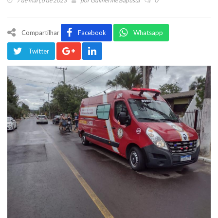
7 de março de 2023
por
Guilherme Baptista
0
Compartilhar
Facebook
Whatsapp
Twitter