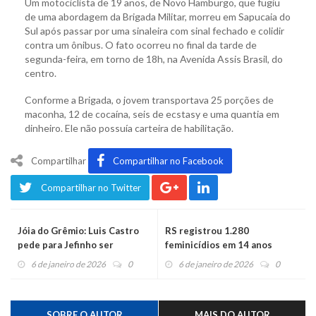
Um motociclista de 19 anos, de Novo Hamburgo, que fugiu
de uma abordagem da Brigada Militar, morreu em Sapucaia do
Sul após passar por uma sinaleira com sinal fechado e colidir
contra um ônibus. O fato ocorreu no final da tarde de
segunda-feira, em torno de 18h, na Avenida Assis Brasil, do
centro.
Conforme a Brigada, o jovem transportava 25 porções de
maconha, 12 de cocaína, seis de ecstasy e uma quantia em
dinheiro. Ele não possuía carteira de habilitação.
Compartilhar
Compartilhar no Facebook
Compartilhar no Twitter
Jóia do Grêmio: Luis Castro
RS registrou 1.280
pede para Jefinho ser
feminicídios em 14 anos
chamado de Jeferson Forneck
6 de janeiro de 2026
0
6 de janeiro de 2026
0
SOBRE O AUTOR
MAIS DO AUTOR