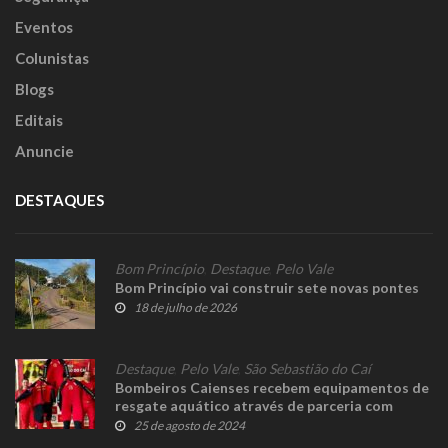
Eventos
Colunistas
Blogs
Editais
Anuncie
DESTAQUES
Bom Princípio
,
Destaque
,
Pelo Vale
Bom Princípio vai construir sete novas pontes
18 de julho de 2026
Destaque
,
Pelo Vale
,
São Sebastião do Caí
Bombeiros Caienses recebem equipamentos de
resgate aquático através de parceria com
Sicredi e doação de Badin
25 de agosto de 2024