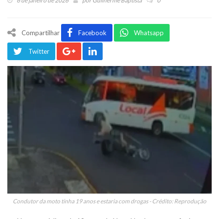
6 de janeiro de 2026
por
Guilherme Baptista
0
Compartilhar
Facebook
Whatsapp
Twitter
Condutor da moto tinha 19 anos e estaria com drogas - Crédito: Reprodução