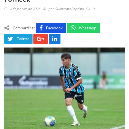
6 de janeiro de 2026
por
Guilherme Baptista
0
Compartilhar
Facebook
Whatsapp
Twitter