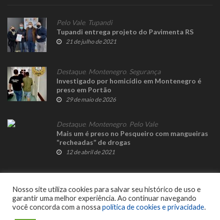
Pelo Vale
,
Tupandi
Tupandi entrega projeto do Pavimenta RS
21 de julho de 2021
Destaque
,
Montenegro
,
Segurança
Investigado por homicídio em Montenegro é
preso em Portão
29 de maio de 2026
Destaque
,
Montenegro
,
Pelo Vale
Mais um é preso no Pesqueiro com mangueiras
“recheadas” de drogas
12 de abril de 2021
Nosso site utiliza cookies para salvar seu histórico de uso e
garantir uma melhor experiência. Ao continuar navegando
você concorda com a nossa
política de cookies e privacidade
.
© 2023 Fato Novo - Todos os direitos reservados. Desenvolvido por