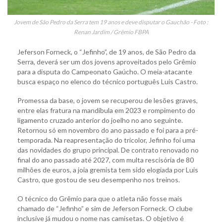
Jovem de São Pedro da Serra tem 19 anos e deve disputar o Gauchão - Foto :
Renan Jardim / Grêmio FBPA
Jeferson Forneck, o “Jefinho”, de 19 anos, de São Pedro da
Serra, deverá ser um dos jovens aproveitados pelo Grêmio
para a disputa do Campeonato Gaúcho. O meia-atacante
busca espaço no elenco do técnico português Luis Castro.
Promessa da base, o jovem se recuperou de lesões graves,
entre elas fratura na mandíbula em 2023 e rompimento do
ligamento cruzado anterior do joelho no ano seguinte.
Retornou só em novembro do ano passado e foi para a pré-
temporada. Na reapresentação do tricolor, Jefinho foi uma
das novidades do grupo principal. De contrato renovado no
final do ano passado até 2027, com multa rescisória de 80
milhões de euros, a joia gremista tem sido elogiada por Luis
Castro, que gostou de seu desempenho nos treinos.
O técnico do Grêmio para que o atleta não fosse mais
chamado de “Jefinho” e sim de Jeferson Forneck. O clube
inclusive já mudou o nome nas camisetas. O objetivo é