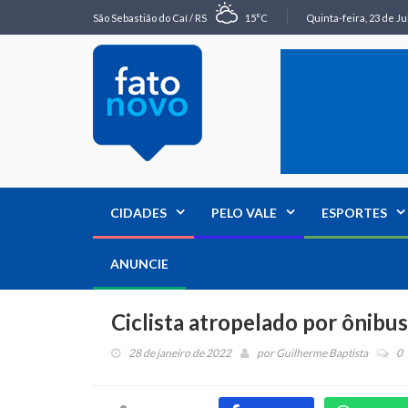
São Sebastião do Caí / RS
15°C
Quinta-feira, 23 de Ju
CIDADES
PELO VALE
ESPORTES
ANUNCIE
Ciclista atropelado por ônibus
28 de janeiro de 2022
por
Guilherme Baptista
0