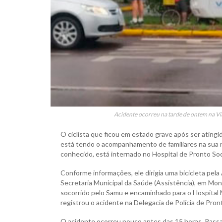
Acidente ocorreu na tarde de ontem na Via
O ciclista que ficou em estado grave após ser atingid
está tendo o acompanhamento de familiares na sua r
conhecido, está internado no Hospital de Pronto So
Conforme informações, ele dirigia uma bicicleta pela
Secretaria Municipal da Saúde (Assistência), em Mon
socorrido pelo Samu e encaminhado para o Hospital M
registrou o acidente na Delegacia de Polícia de Pr
O acidente ocorreu pouco antes das 15 horas. Passa