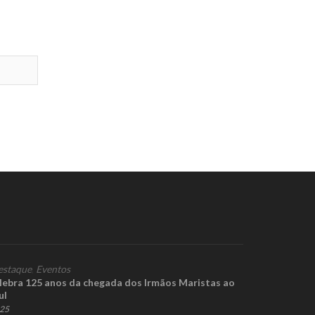
estaque
,
Eventos
lebra 125 anos da chegada dos Irmãos Maristas ao
ul
025