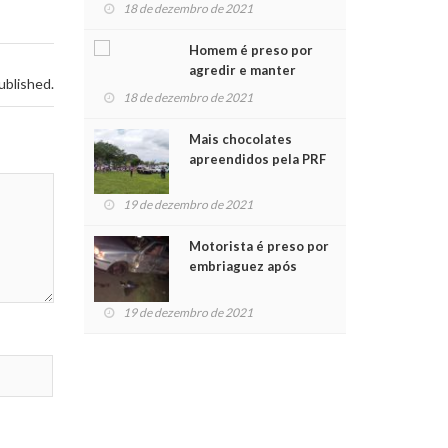
para crianças na
18 de dezembro de 2021
Chegada do Papai Noel
Homem é preso por
agredir e manter
ublished.
mulher em cárcere
18 de dezembro de 2021
privado
Mais chocolates
apreendidos pela PRF
são entregues a
crianças no Natal
19 de dezembro de 2021
Solidário
Motorista é preso por
embriaguez após
acidente com dois
feridos
19 de dezembro de 2021