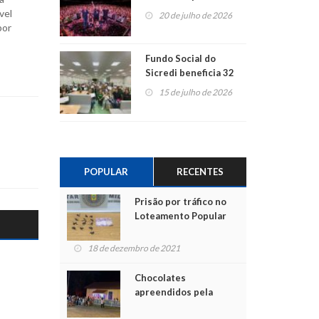
ao show dos 45 anos
vel
20 de julho de 2026
para mais associados
por
Fundo Social do
Sicredi beneficia 32
projetos em
15 de julho de 2026
Montenegro
POPULAR
RECENTES
Prisão por tráfico no
Loteamento Popular
18 de dezembro de 2021
Chocolates
apreendidos pela
Polícia são entregues