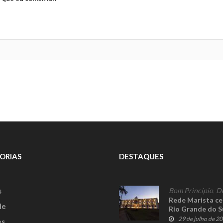
ORIAS
DESTAQUES
s
Bom Princípio
,
D
Rede Marista ce
le
Rio Grande do S
29 de julho de 2
es