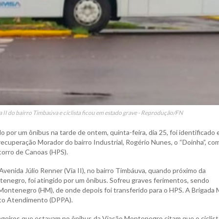
 II do bairro Timbaúva e ciclista ficou em estado grave - Reprodução/FN
o por um ônibus na tarde de ontem, quinta-feira, dia 25, foi identificado 
ecuperação Morador do bairro Industrial, Rogério Nunes, o “Doinha”, co
corro de Canoas (HPS).
 Avenida Júlio Renner (Via II), no bairro Timbáuva, quando próximo da
tenegro, foi atingido por um ônibus. Sofreu graves ferimentos, sendo
ontenegro (HM), de onde depois foi transferido para o HPS. A Brigada M
onto Atendimento (DPPA).
geiros que estavam no ônibus da Viação Montenegro citam que o ciclist