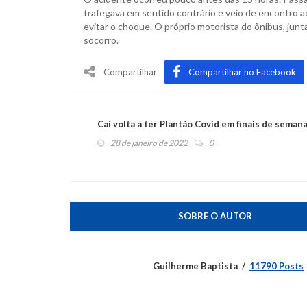
trafegava em sentido contrário e veio de encontro ao
evitar o choque. O próprio motorista do ônibus, ju
socorro.
Compartilhar
Compartilhar no Facebook
Caí volta a ter Plantão Covid em finais de seman
28 de janeiro de 2022
0
SOBRE O AUTOR
Guilherme Baptista
11790 Posts