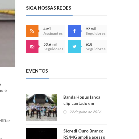
SIGA NOSSAS REDES
4 mil
97 mil
Assinantes
Seguidores
53,6 mil
618
Seguidores
Seguidores
EVENTOS
e
mo é
Banda Hopus lança
clip cantado em
alemão e inglês
22 de julho de 2026
ilitar
Sicredi Ouro Branco
RS/MG amplia acesso
a