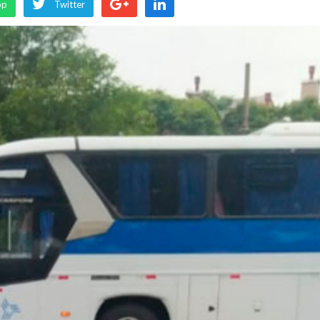
pp
Twitter