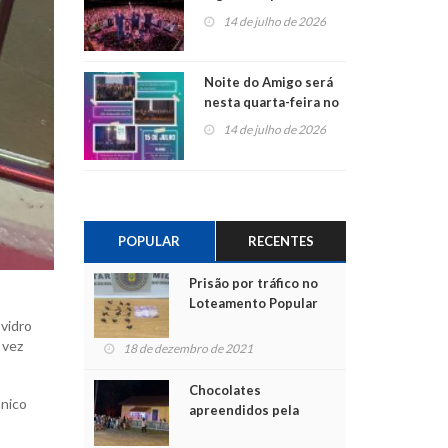
do Jota Quest nos 45
14 de julho de 2026
anos da Sicredi Ouro
Branco RS/MG
Noite do Amigo será
nesta quarta-feira no
Centro de Cultura de
14 de julho de 2026
São Sebastião do Caí
POPULAR
RECENTES
Prisão por tráfico no
Loteamento Popular
 vidro
 vez
18 de dezembro de 2021
Chocolates
ânico
apreendidos pela
Polícia são entregues