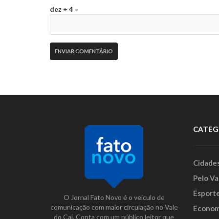
dez + 4 =
CATEG
Cidade
Pelo Va
Esport
O Jornal Fato Novo é o veículo de
comunicação com maior circulação no Vale
Econom
do Caí. Conta com um público leitor que