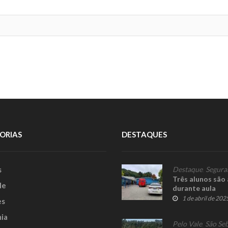
ORIAS
DESTAQUES
s
Destaque
,
Segura
Três alunos são
le
durante aula
1 de abril de 202
es
ia
Pelo Vale
,
São Seb