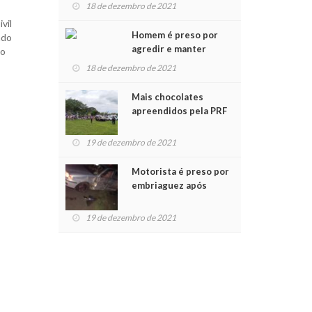
para crianças na
18 de dezembro de 2021
Chegada do Papai Noel
vil
Homem é preso por
ndo
agredir e manter
no
mulher em cárcere
18 de dezembro de 2021
privado
Mais chocolates
apreendidos pela PRF
são entregues a
crianças no Natal
19 de dezembro de 2021
Solidário
Motorista é preso por
embriaguez após
acidente com dois
feridos
19 de dezembro de 2021