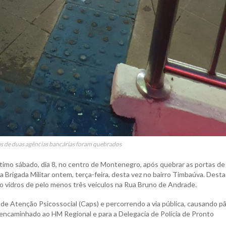
as de duas agências bancárias foram quebrados
timo sábado, dia 8, no centro de Montenegro, após quebrar as portas de
 Brigada Militar ontem, terça-feira, desta vez no bairro Timbaúva. Desta
 vidros de pelo menos três veículos na Rua Bruno de Andrade.
de Atenção Psicossocial (Caps) e percorrendo a via pública, causando p
 encaminhado ao HM Regional e para a Delegacia de Polícia de Pronto