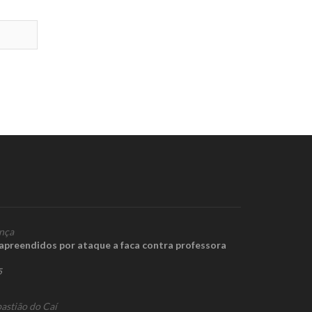
nça
 apreendidos por ataque a faca contra professora
5
astião do Caí