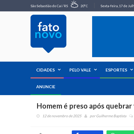
São Sebastião do Caí / RS
20°C
Sexta-feira, 17 de Jul
CIDADES
PELO VALE
ESPORTES
ANUNCIE
Homem é preso após quebrar v
12 de novembro de 2025
por
Guilherme Baptista