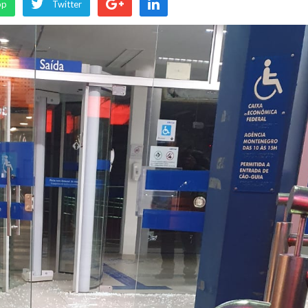
pp
Twitter