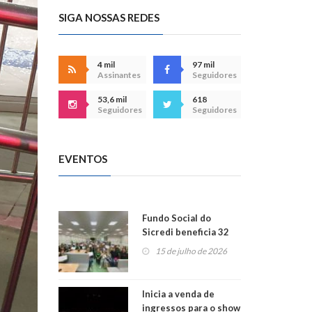
SIGA NOSSAS REDES
4 mil
97 mil
Assinantes
Seguidores
53,6 mil
618
Seguidores
Seguidores
EVENTOS
Fundo Social do
Sicredi beneficia 32
projetos em
15 de julho de 2026
Montenegro
Inicia a venda de
ingressos para o show