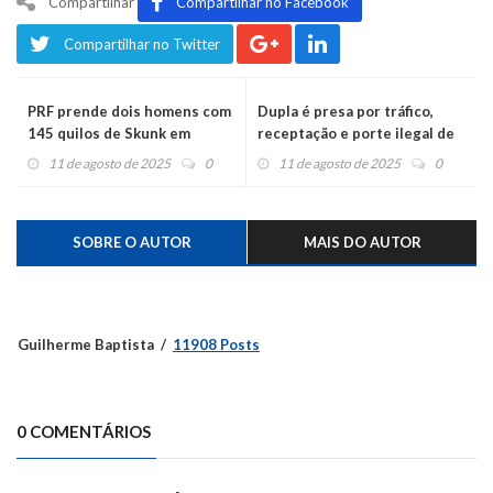
Compartilhar
Compartilhar no Facebook
Compartilhar no Twitter
PRF prende dois homens com
Dupla é presa por tráfico,
145 quilos de Skunk em
receptação e porte ilegal de
Capela de Santana
arma em Bom Princípio
11 de agosto de 2025
0
11 de agosto de 2025
0
SOBRE O AUTOR
MAIS DO AUTOR
Guilherme Baptista
11908 Posts
0 COMENTÁRIOS