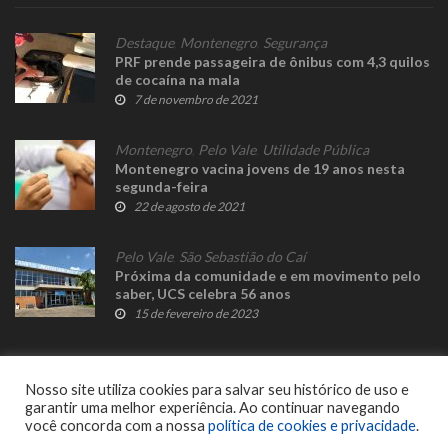
Destaque
,
Montenegro
,
Segurança
PRF prende passageira de ônibus com 4,3 quilos
de cocaína na mala
7 de novembro de 2021
Montenegro
,
Pelo Vale
,
Utilidade Pública
Montenegro vacina jovens de 19 anos nesta
segunda-feira
22 de agosto de 2021
Pelo Vale
,
São Sebastião do Caí
Próxima da comunidade e em movimento pelo
saber, UCS celebra 56 anos
15 de fevereiro de 2023
Nosso site utiliza cookies para salvar seu histórico de uso e
garantir uma melhor experiência. Ao continuar navegando
você concorda com a nossa
política de cookies e privacidade
.
© 2023 Fato Novo - Todos os direitos reservados. Desenvolvido por