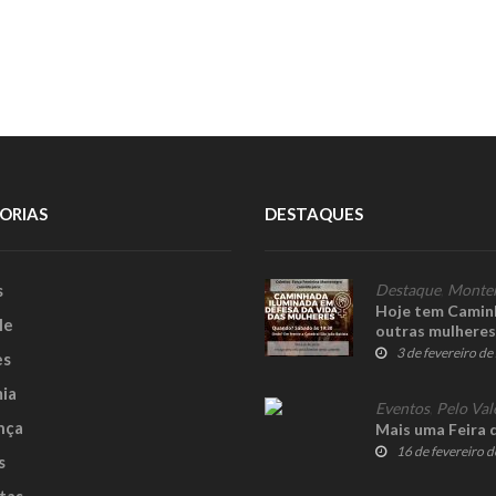
ORIAS
DESTAQUES
s
Destaque
,
Monte
Hoje tem Camin
le
outras mulheres 
3 de fevereiro d
es
ia
Eventos
,
Pelo Val
nça
Mais uma Feira 
16 de fevereiro 
s