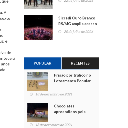
22 de julho de 2026
, que
a. A
Sicredi Ouro Branco
 sexto
RS/MG amplia acesso
ao show dos 45 anos
a
20 de julho de 2026
para mais associados
as
uz, e
tivo de
contecerá
POPULAR
RECENTES
8 anos
ndo
Prisão por tráfico no
Loteamento Popular
18 de dezembro de 2021
Chocolates
apreendidos pela
Polícia são entregues
para crianças na
18 de dezembro de 2021