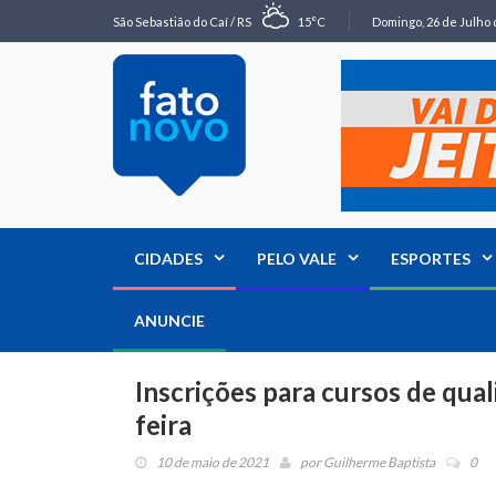
São Sebastião do Caí / RS
15°C
Domingo, 26 de Julho 
CIDADES
PELO VALE
ESPORTES
ANUNCIE
Inscrições para cursos de qual
feira
10 de maio de 2021
por
Guilherme Baptista
0