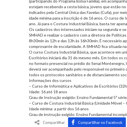
(participando do Programa Bolsa Família), em acompanha
estejam recebendo a cesta básica, jovens que estão n
indicados pela Central Única das Favelas (Cufa), por me
idade mínima para a inscrição é de 16 anos. O curso de 
ano. Já para o Costura Industrial Básica, basta ter ape
Os cadastros dos interessados iniciam na segunda e se e
SMHAD e realizar o cadastro com a diretora de Políticas
8h30min às 12h e das 13h às 16h30min. É necessário ap
comprovante de escolaridade. A SMHAD fica situada na 
O curso Costura Industrial Básica, que acontece em unida
Escritórios iniciará dia 31 do mesmo mês. Em todos os 
no formato presencial no prédio do Senai Montenegro, l
deverá ser acompanhado pelo responsável no primeiro di
todos os protocolos sanitários e de distanciamento soci
Informações dos cursos
– Curso de Informática e Aplicativos de Escritórios (32h
Idade: 16 até 18 anos
Grau de Instrução exigido: Ensino Fundamental 5ª série
– Curso de Costura Industrial Básica (Unidade Móvel – 
Idade mínima: a partir dos 16 anos
Grau de instrução exigido: Ensino Fundamental incomp
Compartilhar
Compartilhar no Facebook