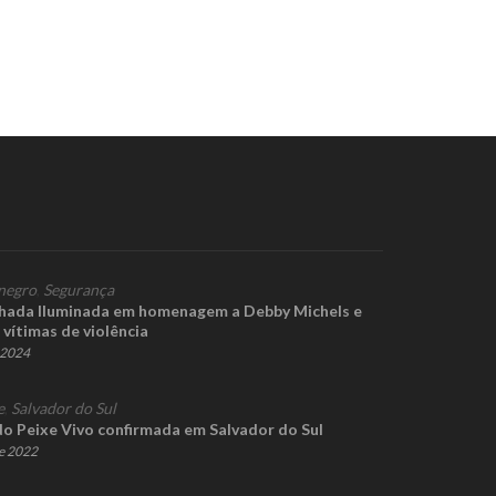
negro
,
Segurança
hada Iluminada em homenagem a Debby Michels e
vítimas de violência
e 2024
e
,
Salvador do Sul
do Peixe Vivo confirmada em Salvador do Sul
de 2022