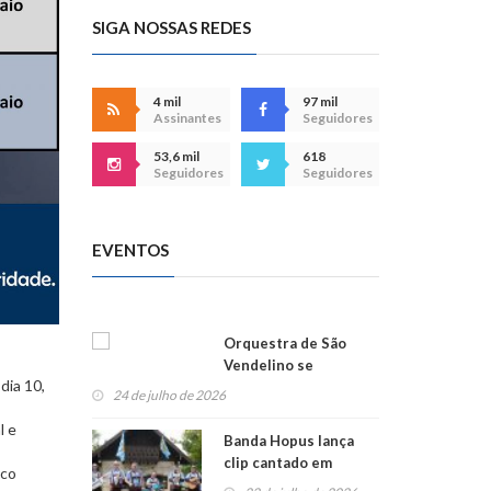
SIGA NOSSAS REDES
4 mil
97 mil
Assinantes
Seguidores
53,6 mil
618
Seguidores
Seguidores
EVENTOS
Orquestra de São
Vendelino se
dia 10,
apresenta na
24 de julho de 2026
Alemanha
l e
Banda Hopus lança
clip cantado em
ico
alemão e inglês