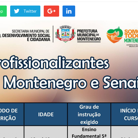
pp
Twitter