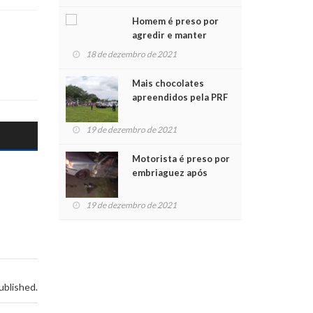
Chegada do Papai Noel
Homem é preso por
agredir e manter
mulher em cárcere
18 de dezembro de 2021
privado
Mais chocolates
apreendidos pela PRF
são entregues a
crianças no Natal
19 de dezembro de 2021
Solidário
Motorista é preso por
embriaguez após
acidente com dois
feridos
19 de dezembro de 2021
ublished.