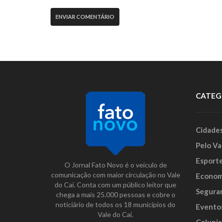
CATEG
Cidade
Pelo Va
Esport
O Jornal Fato Novo é o veículo de
comunicação com maior circulação no Vale
Econom
do Caí. Conta com um público leitor que
Segura
chega a mais 25.000 pessoas e cobre o
noticiário de todos os 18 municípios do
Evento
Vale do Caí.