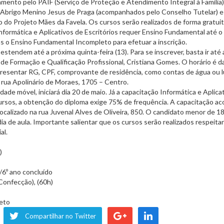
mento pelo PAIF (Serviço de Proteção e Atendimento Integral à Família)
o Abrigo Menino Jesus de Praga (acompanhados pelo Conselho Tutelar) e
io do Projeto Mães da Favela. Os cursos serão realizados de forma gratuit
Informática e Aplicativos de Escritórios requer Ensino Fundamental até o
nas o Ensino Fundamental Incompleto para efetuar a inscrição.
stendem até a próxima quinta-feira (13). Para se inscrever, basta ir até 
 de Formação e Qualificação Profissional, Cristiana Gomes. O horário é d
resentar RG, CPF, comprovante de residência, como contas de água ou l
rua Apolinário de Moraes, 1705 – Centro.
de móvel, iniciará dia 20 de maio. Já a capacitação Informática e Aplica
cursos, a obtenção do diploma exige 75% de frequência. A capacitação a
ocalizado na rua Juvenal Alves de Oliveira, 850. O candidato menor de 1
a de aula. Importante salientar que os cursos serão realizados respeita
al.
)
/6º ano concluído
Confecção), (60h)
leto
Compartilhar no Twitter