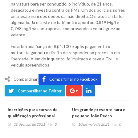
na viatura para ser conduzido, o indivíduo, de 21 anos,
desacatou e investiu contra os PMs. Um dos policiais sofreu
uma lesão num dos dedos da mão direita. O motociclista foi
algemado. Já o teste de bafômetro apontou 0,819 Mg/l e
0,768 mg/l na contraprova, comprovando a embriaguez ao
volante.
Foi arbitrada fiança de R$ 1.100 e após pagamento o
motorista ganhou o direito de responder ao processo em
liberdade. Além do inquérito, foi multado e teve a CNH e
veículo apreendidos.
Compartilhar
Compartilhar no Facebook
Compartilhar no Twitter
Inscrições para cursos de
Um grande presente para o
qualificação profissional
pequeno João Pedro
iniciam nesta segunda-feira
10 de maio de 2021
0
10 de maio de 2021
0