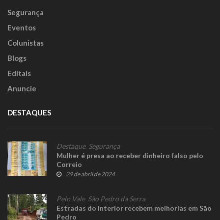
Segurança
Eventos
Colunistas
Blogs
Editais
Anuncie
DESTAQUES
Destaque
,
Segurança
Mulher é presa ao receber dinheiro falso pelo
Correio
29 de abril de 2024
Pelo Vale
,
São Pedro da Serra
Estradas do interior recebem melhorias em São
Pedro