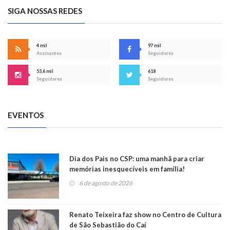
SIGA NOSSAS REDES
4 mil
97 mil
Assinantes
Seguidores
53,6 mil
618
Seguidores
Seguidores
EVENTOS
Dia dos Pais no CSP: uma manhã para criar
memórias inesquecíveis em família!
6 de agosto de 2026
Renato Teixeira faz show no Centro de Cultura
de São Sebastião do Caí