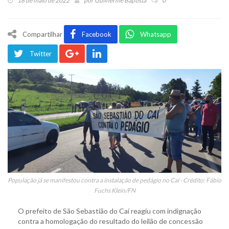
18 de maio de 2022
por
Guilherme Baptista
0
Compartilhar
Facebook
Whatsapp
Twitter
População já se manifestou contra a instalação de pedágio no Caí - Crédito: Fábio
Fuchs Klein/FN
O prefeito de São Sebastião do Caí reagiu com indignação
contra a homologação do resultado do leilão de concessão