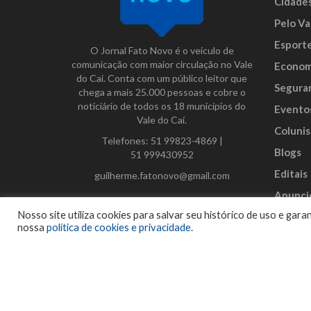
Cidade
Pelo Va
Esport
O Jornal Fato Novo é o veículo de
comunicação com maior circulação no Vale
Econom
do Caí. Conta com um público leitor que
Segura
chega a mais 25.000 pessoas e cobre o
noticiário de todos os 18 municípios do
Evento
Vale do Caí.
Colunis
Telefones:
51 99823-4869
|
Blogs
51 999430952
Editais
guilherme.fatonovo@gmail.com
Anunci
Facebook
Instagram
Twitter
Nosso site utiliza cookies para salvar seu histórico de uso e ga
nossa
política de cookies e privacidade
.