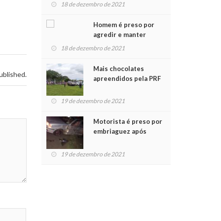
para crianças na
18 de dezembro de 2021
Chegada do Papai Noel
Homem é preso por
agredir e manter
mulher em cárcere
18 de dezembro de 2021
privado
Mais chocolates
ublished.
apreendidos pela PRF
são entregues a
crianças no Natal
19 de dezembro de 2021
Solidário
Motorista é preso por
embriaguez após
acidente com dois
feridos
19 de dezembro de 2021