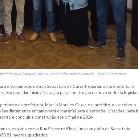
efeito Júlio Campani, que vai encaminhar para a licitação - Crédito: Prefeitura
mara e vereadores de São Sebastião do Caí entregaram ao prefeito Júlio
jeto para dar início à licitação para construção da nova sede do legislat
genheiro da prefeitura, Márcio Morales Cezar, e o prefeito, ao receber a
imediatamente encaminhará o material para o setor de licitações, para f
ssunto e concluir a construção até o final de 2024.
nto, esquina com a Rua Silvestre Klein, junto ao pátio da Secretaria
 333,81 metros quadrados.