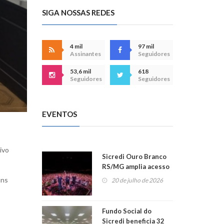
SIGA NOSSAS REDES
4 mil
97 mil
Assinantes
Seguidores
53,6 mil
618
Seguidores
Seguidores
EVENTOS
ivo
Sicredi Ouro Branco
RS/MG amplia acesso
ao show dos 45 anos
ins
20 de julho de 2026
para mais associados
Fundo Social do
Sicredi beneficia 32