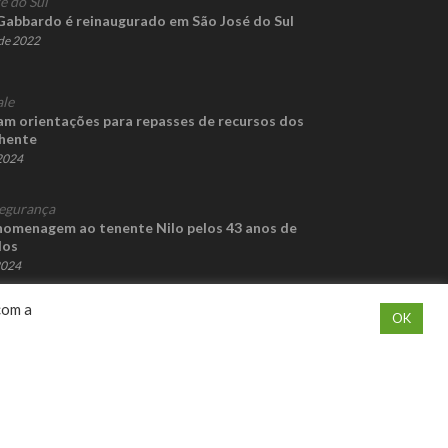
é do Sul
Gabbardo é reinaugurado em São José do Sul
de 2022
ale
am orientações para repasses de recursos dos
chente
 2024
egurança
omenagem ao tenente Nilo pelos 43 anos de
dos
2024
com a
OK