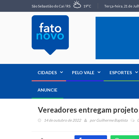
São Sebastião do Caí / RS
19°C
Terça-feira, 21 de Jul
CIDADES
PELO VALE
ESPORTES
ANUNCIE
Vereadores entregam projeto 
14 de outubro de 2022
por
Guilherme Baptista