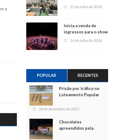
projetos em
15 de julho de 2026
re a
Montenegro
Inicia a venda de
ingressos para o show
do Jota Quest nos 45
14 de julho de 2026
anos da Sicredi Ouro
Branco RS/MG
POPULAR
RECENTES
Prisão por tráfico no
Loteamento Popular
18 de dezembro de 2021
Chocolates
apreendidos pela
Polícia são entregues