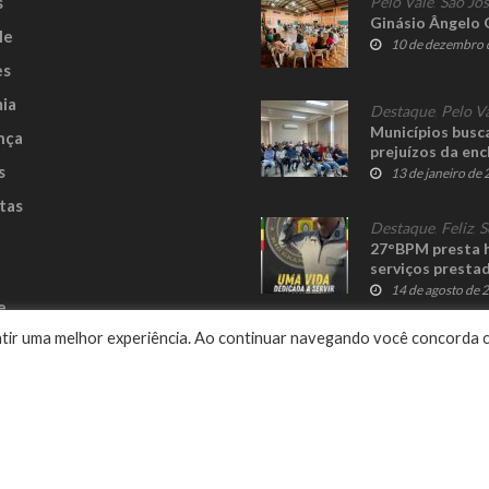
s
Pelo Vale
,
São Jos
Ginásio Ângelo 
le
10 de dezembro 
es
ia
Destaque
,
Pelo V
Municípios busc
nça
prejuízos da en
s
13 de janeiro de
tas
Destaque
,
Feliz
,
S
27°BPM presta h
serviços presta
14 de agosto de 
e
rantir uma melhor experiência. Ao continuar navegando você concorda 
Delalibera
© 2023 Fato Novo - Todos os direitos reservados. Desenvolvido por
.