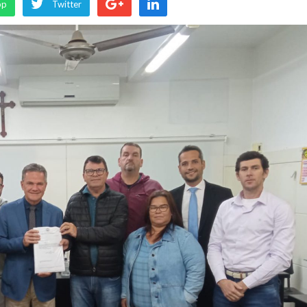
pp
Twitter