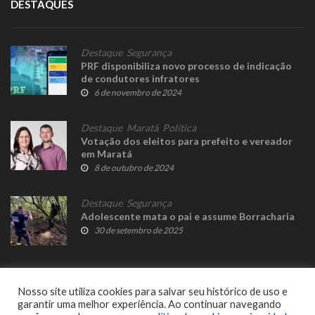
DESTAQUES
Destaque
,
Segurança
PRF disponibiliza novo processo de indicação
de condutores infratores
6 de novembro de 2024
Destaque
,
Maratá
,
Política
Votação dos eleitos para prefeito e vereador
em Maratá
8 de outubro de 2024
Destaque
,
Segurança
Adolescente mata o pai e assume Borracharia
30 de setembro de 2025
Nosso site utiliza cookies para salvar seu histórico de uso e
garantir uma melhor experiência. Ao continuar navegando