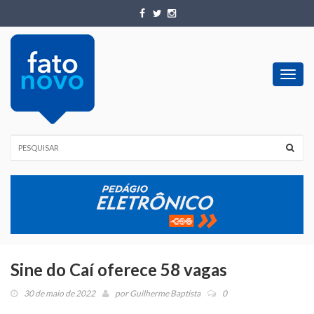
Toggl
navig
Sine do Caí oferece 58 vagas
30 de maio de 2022
por
Guilherme Baptista
0