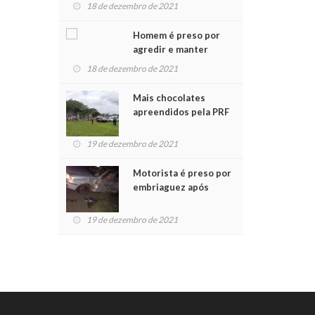
para crianças na
18 de dezembro de 2021
Chegada do Papai Noel
Homem é preso por
agredir e manter
mulher em cárcere
18 de dezembro de 2021
privado
Mais chocolates
apreendidos pela PRF
são entregues a
crianças no Natal
19 de dezembro de 2021
Solidário
Motorista é preso por
embriaguez após
acidente com dois
feridos
19 de dezembro de 2021