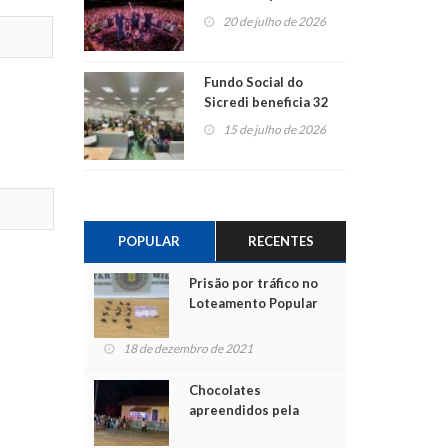
ao show dos 45 anos
20 de julho de 2026
para mais associados
Fundo Social do
Sicredi beneficia 32
projetos em
15 de julho de 2026
Montenegro
POPULAR
RECENTES
Prisão por tráfico no
Loteamento Popular
18 de dezembro de 2021
Chocolates
apreendidos pela
Polícia são entregues