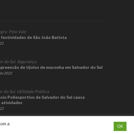
gro
,
Pelo Vale
 festividades de São João Batista
022
or do Sul
,
Segurança
z apreensão de tijolos de maconha em Salvador do Sul
de 2022
r do Sul
,
Utilidade Pública
sio Poliesportivo de Salvador do Sul causa
e atividades
022
com a
OK