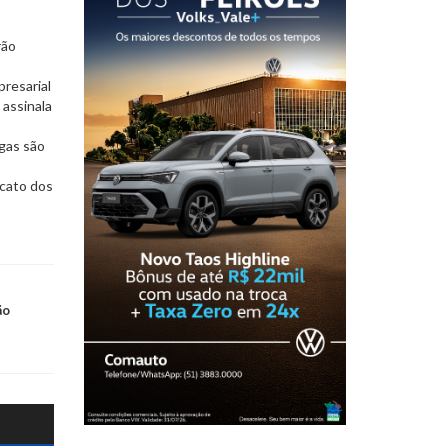
rão
presarial
 assinala
agas são
icato dos
ão