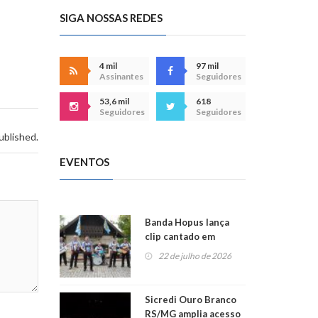
SIGA NOSSAS REDES
4 mil
97 mil
Assinantes
Seguidores
53,6 mil
618
Seguidores
Seguidores
ublished.
EVENTOS
Banda Hopus lança
clip cantado em
alemão e inglês
22 de julho de 2026
Sicredi Ouro Branco
RS/MG amplia acesso