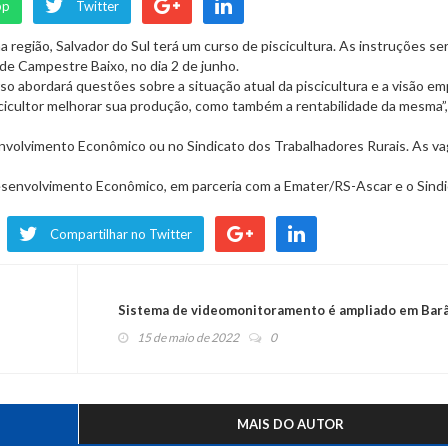
pp
Twitter
 região, Salvador do Sul terá um curso de piscicultura. As instruções se
 de Campestre Baixo, no dia 2 de junho.
so abordará questões sobre a situação atual da piscicultura e a visão em
scicultor melhorar sua produção, como também a rentabilidade da mesma”,
envolvimento Econômico ou no Sindicato dos Trabalhadores Rurais. As v
esenvolvimento Econômico, em parceria com a Emater/RS-Ascar e o Sind
Compartilhar no Twitter
Sistema de videomonitoramento é ampliado em Bar
15 de maio de 2022
0
MAIS DO AUTOR