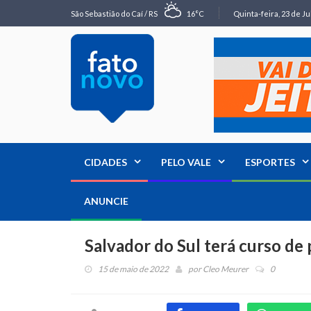
São Sebastião do Caí / RS
16°C
Quinta-feira, 23 de Ju
CIDADES
PELO VALE
ESPORTES
ANUNCIE
Salvador do Sul terá curso de 
15 de maio de 2022
por
Cleo Meurer
0