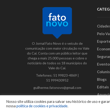
CATEG
Cidade
Pelo Va
Esport
O Jornal Fato Novo é o veículo de
comunicação com maior circulação no Vale
Econom
do Caí. Conta com um público leitor que
Segura
chega a mais 25.000 pessoas e cobre o
noticiário de todos os 18 municípios do
Evento
Vale do Caí.
Colunis
Telefones:
51 99823-4869
|
Blogs
51 999430952
Editais
guilherme.fatonovo@gmail.com
Anunci
Facebook
Instagram
Twitter
Nosso site utiliza cookies para salvar seu histórico de uso e ga
nossa
política de cookies e privacidade
.