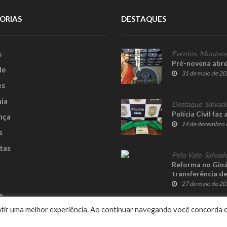
ORIAS
DESTAQUES
s
Eventos
,
Montene
Pré-novena abre
le
31 de maio de 2
es
ia
Destaque
,
Salvad
Polícia Civil fa
nça
14 de dezembro 
s
tas
Pelo Vale
,
Salvado
Reforma no Giná
transferência d
27 de maio de 2
e
rantir uma melhor experiência. Ao continuar navegando você concorda 