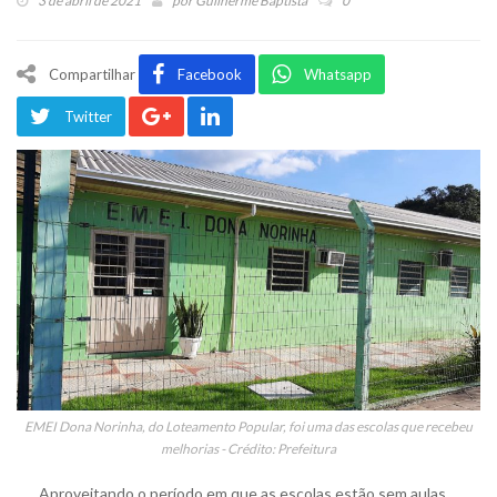
3 de abril de 2021
por
Guilherme Baptista
0
Compartilhar
Facebook
Whatsapp
Twitter
EMEI Dona Norinha, do Loteamento Popular, foi uma das escolas que recebeu
melhorias - Crédito: Prefeitura
Aproveitando o período em que as escolas estão sem aulas