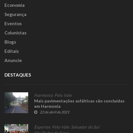
Economia
Segurança
Eventos
Colunistas
Blogs
Editais
Anuncie
DESTAQUES
Harmonia
,
Pelo Vale
Mais pavimentações asfálticas são concluídas
em Harmonia
22 de abril de 2021
Esportes
,
Pelo Vale
,
Salvador do Sul
,
São Pedro da Serra