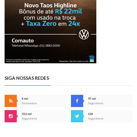
SIGA NOSSAS REDES
4 mil
97 mil
Assinantes
Seguidores
53,6 mil
618
Seguidores
Seguidores