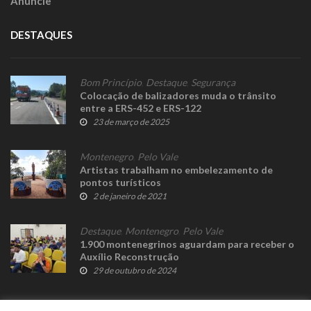
Anuncie
DESTAQUES
Bom Princípio
,
Destaque
,
Segurança
Colocação de balizadores muda o trânsito
entre a ERS-452 e ERS-122
23 de março de 2025
Montenegro
,
Pelo Vale
Artistas trabalham no embelezamento de
pontos turísticos
2 de janeiro de 2021
Destaque
,
Montenegro
,
Pelo Vale
1.900 montenegrinos aguardam para receber o
Auxílio Reconstrução
29 de outubro de 2024