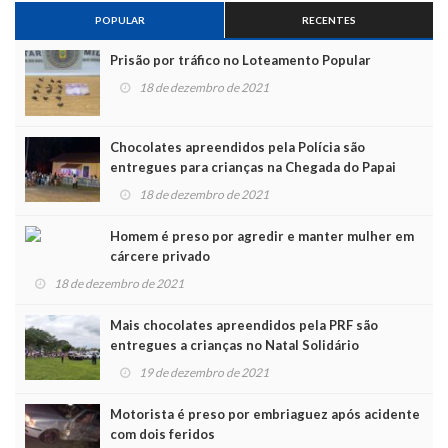
POPULAR
RECENTES
Prisão por tráfico no Loteamento Popular
18 de dezembro de 2021
Chocolates apreendidos pela Polícia são
entregues para crianças na Chegada do Papai
Noel
18 de dezembro de 2021
Homem é preso por agredir e manter mulher em
cárcere privado
18 de dezembro de 2021
Mais chocolates apreendidos pela PRF são
entregues a crianças no Natal Solidário
19 de dezembro de 2021
Motorista é preso por embriaguez após acidente
com dois feridos