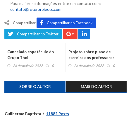
Para maiores informações entrar em contato com:
contato@returprojects.com
Compartilhar
Compartilhar no Facebook
Compartilhar no Twitter
Cancelado espetáculo do
Projeto sobre plano de
Grupo Tholl
carreira dos professores
volta a causar polêmica
26 de maio de 2022
0
26 de maio de 2022
0
SOBRE O AUTOR
MAIS DO AUTOR
Guilherme Baptista
11882 Posts