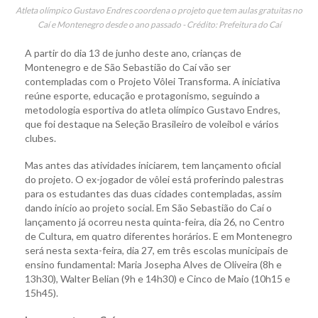
Atleta olímpico Gustavo Endres coordena o projeto que tem aulas gratuitas no
Caí e Montenegro desde o ano passado - Crédito: Prefeitura do Caí
A partir do dia 13 de junho deste ano, crianças de
Montenegro e de São Sebastião do Caí vão ser
contempladas com o Projeto Vôlei Transforma. A iniciativa
reúne esporte, educação e protagonismo, seguindo a
metodologia esportiva do atleta olímpico Gustavo Endres,
que foi destaque na Seleção Brasileiro de voleibol e vários
clubes.
Mas antes das atividades iniciarem, tem lançamento oficial
do projeto. O ex-jogador de vôlei está proferindo palestras
para os estudantes das duas cidades contempladas, assim
dando início ao projeto social. Em São Sebastião do Caí o
lançamento já ocorreu nesta quinta-feira, dia 26, no Centro
de Cultura, em quatro diferentes horários. E em Montenegro
será nesta sexta-feira, dia 27, em três escolas municipais de
ensino fundamental: Maria Josepha Alves de Oliveira (8h e
13h30), Walter Belian (9h e 14h30) e Cinco de Maio (10h15 e
15h45).