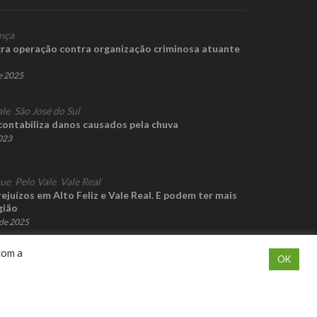
nça
ra operação contra organização criminosa atuante
e 2025
ale
,
São José do Sul
contabiliza danos causados pela chuva
2023
que
,
Pelo Vale
,
Vale Real
ejuízos em Alto Feliz e Vale Real. E podem ter mais
gião
de 2025
com a
OK