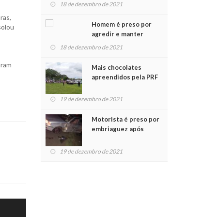
para crianças na
18 de dezembro de 2021
Chegada do Papai Noel
ras,
Homem é preso por
solou
agredir e manter
mulher em cárcere
18 de dezembro de 2021
privado
aram
Mais chocolates
apreendidos pela PRF
são entregues a
crianças no Natal
19 de dezembro de 2021
Solidário
Motorista é preso por
embriaguez após
acidente com dois
feridos
19 de dezembro de 2021