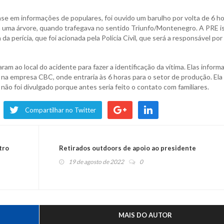
ase em informações de populares, foi ouvido um barulho por volta de 6 ho
om uma árvore, quando trafegava no sentido Triunfo/Montenegro. A PRE i
a perícia, que foi acionada pela Polícia Civil, que será a responsável por
am ao local do acidente para fazer a identificação da vítima. Elas inform
 na empresa CBC, onde entraria às 6 horas para o setor de produção. Ela
ão foi divulgado porque antes seria feito o contato com familiares.
Compartilhar no Twitter
tro
Retirados outdoors de apoio ao presidente
19 de agosto de 2022
0
MAIS DO AUTOR