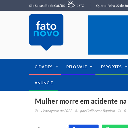
São Sebastião do Caí / RS
16°C
Quarta-feira, 22 de Ju
CIDADES
PELO VALE
ESPORTES
ANUNCIE
Mulher morre em acidente n
19 de agosto de 2022
por
Guilherme Baptista
0