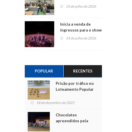
projetos em
15 de julho de 2026
Montenegro
Inicia a venda de
ingressos para o show
do Jota Quest nos 45
14 de julho de 2026
anos da Sicredi Ouro
Branco RS/MG
POPULAR
RECENTES
Prisão por tráfico no
Loteamento Popular
18 de dezembro de 2021
Chocolates
apreendidos pela
Polícia são entregues