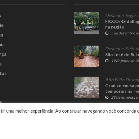
s
Destaque
,
Segura
FICCO/RS deflag
le
na região
5 de dezembro d
es
ia
Destaque
,
Pelo V
nça
São José do Sul 
19 de junho de 
s
tas
Alto Feliz
,
Desta
Granizo causa pr
temporais na re
28 de novembro 
e
rantir uma melhor experiência. Ao continuar navegando você concorda 