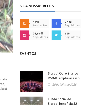
SIGA NOSSAS REDES
4 mil
97 mil
Assinantes
Seguidores
53,6 mil
618
Seguidores
Seguidores
EVENTOS
Sicredi Ouro Branco
RS/MG amplia acesso
nai e
ao show dos 45 anos
eta,
20 de julho de 2026
para mais associados
la já
Fundo Social do
Sicredi beneficia 32