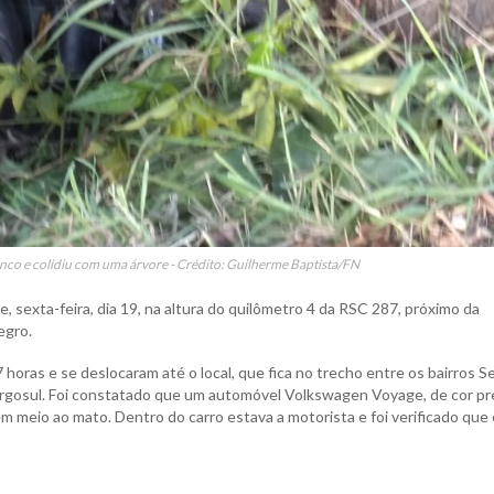
co e colidiu com uma árvore - Crédito: Guilherme Baptista/FN
, sexta-feira, dia 19, na altura do quilômetro 4 da RSC 287, próximo da
egro.
oras e se deslocaram até o local, que fica no trecho entre os bairros Se
argosul. Foi constatado que um automóvel Volkswagen Voyage, de cor pr
m meio ao mato. Dentro do carro estava a motorista e foi verificado que e