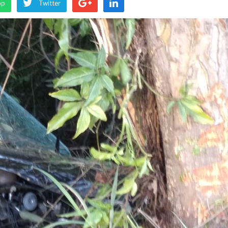
pp
Twitter