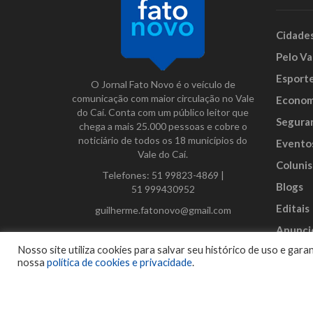
Cidade
Pelo Va
Esport
O Jornal Fato Novo é o veículo de
comunicação com maior circulação no Vale
Econom
do Caí. Conta com um público leitor que
Segura
chega a mais 25.000 pessoas e cobre o
noticiário de todos os 18 municípios do
Evento
Vale do Caí.
Colunis
Telefones:
51 99823-4869
|
Blogs
51 999430952
Editais
guilherme.fatonovo@gmail.com
Anunci
Facebook
Instagram
Twitter
Nosso site utiliza cookies para salvar seu histórico de uso e ga
nossa
política de cookies e privacidade
.