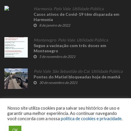
Harmonia
,
Pelo Vale
,
Utilidade Pública
Casos ativos de Covid-19 têm disparada em
Harmonia
8 de janeiro de 2022
Montenegro
,
Pelo Vale
,
Utilidade Pública
Segue a vacinação com três doses em
Montenegro
5 de novembro de 2021
Pelo Vale
,
São Sebastião do Caí
,
Utilidade Pública
Pontes do Matiel bloqueadas hoje de manhã
30 de novembro de 2021
Nosso site utiliza cookies para salvar seu histórico de uso e
garantir uma melhor experiência. Ao continuar navegando
você concorda com a nossa
política de cookies e privacidade
.
© 2023 Fato Novo - Todos os direitos reservados. Desenvolvido por
Delalibera
.
OK