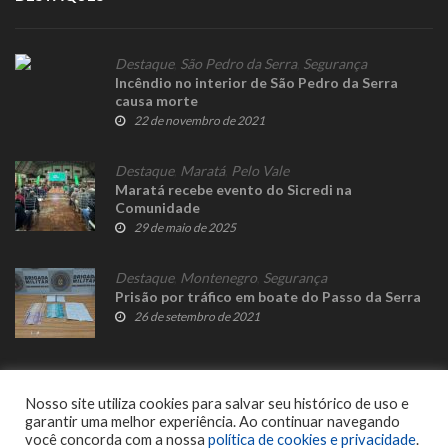
Destaque
,
São Pedro da Serra
,
Segurança
Incêndio no interior de São Pedro da Serra
causa morte
22 de novembro de 2021
Destaque
,
Maratá
,
Pelo Vale
Maratá recebe evento do Sicredi na
Comunidade
29 de maio de 2025
Destaque
,
Montenegro
,
Segurança
Prisão por tráfico em boate do Passo da Serra
26 de setembro de 2021
Nosso site utiliza cookies para salvar seu histórico de uso e
garantir uma melhor experiência. Ao continuar navegando
você concorda com a nossa
política de cookies e privacidade
.