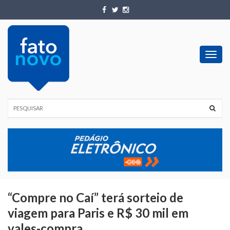
Toggl
navig
“Compre no Caí” terá sorteio de
viagem para Paris e R$ 30 mil em
vales-compra