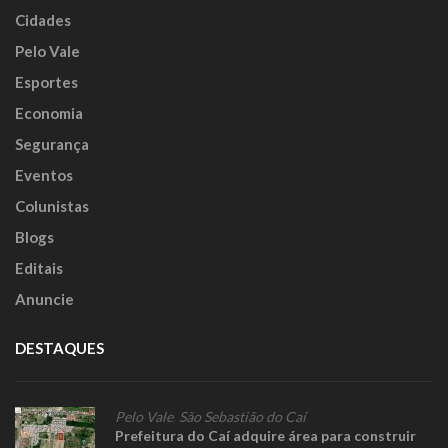
Cidades
Pelo Vale
Esportes
Economia
Segurança
Eventos
Colunistas
Blogs
Editais
Anuncie
DESTAQUES
Pelo Vale
,
São Sebastião do Caí
Prefeitura do Caí adquire área para construir