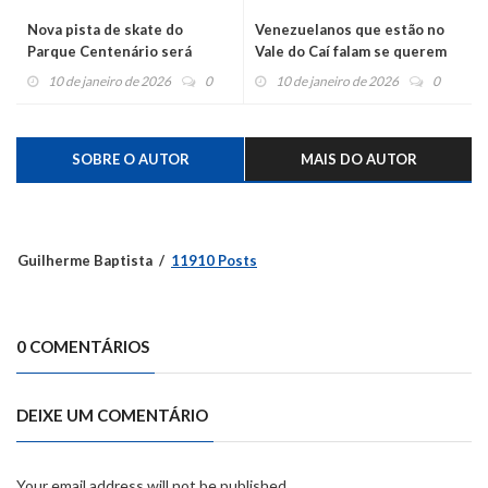
Nova pista de skate do
Venezuelanos que estão no
Parque Centenário será
Vale do Caí falam se querem
inaugurada neste domingo
voltar para a Venezuela
10 de janeiro de 2026
0
10 de janeiro de 2026
0
SOBRE O AUTOR
MAIS DO AUTOR
Guilherme Baptista
11910 Posts
0 COMENTÁRIOS
DEIXE UM COMENTÁRIO
Your email address will not be published.