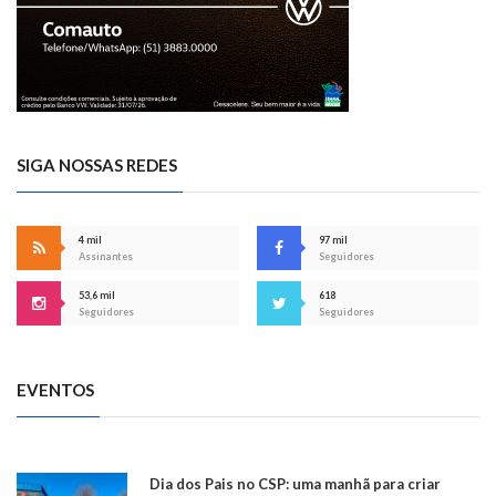
SIGA NOSSAS REDES
4 mil
97 mil
Assinantes
Seguidores
53,6 mil
618
Seguidores
Seguidores
EVENTOS
Dia dos Pais no CSP: uma manhã para criar