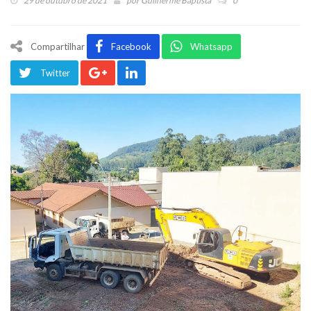
29 de outubro de 2021
por
Guilherme Baptista
0
Compartilhar
Facebook
Whatsapp
Twitter