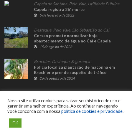
Capela de Santana
,
Pelo Vale
,
Utilidade Pública
Capela registra 26ª morte
5 de fevereiro de 2022
Destaque
,
Pelo Vale
,
São Sebastião do Caí
Corsan promete normalizar hoje
abastecimento de água no Caí e Capela
15 de agosto de 2023
Brochier
,
Destaque
,
Segurança
Polícia localiza plantação de maconha em
Brochier e prende suspeito de tráfico
26 de outubro de 2024
Nosso site utiliza cookies para salvar seu histórico de uso e
garantir uma melhor experiência. Ao continuar navegando
você concorda com a nossa
política de cookies e privacidade
.
© 2023 Fato Novo - Todos os direitos reservados. Desenvolvido por
Delalibera
.
OK