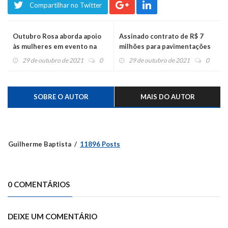
Compartilhar no Twitter
Outubro Rosa aborda apoio
Assinado contrato de R$ 7
às mulheres em evento na
milhões para pavimentações
Câmara
e infraestrutura
29 de outubro de 2021
0
29 de outubro de 2021
0
SOBRE O AUTOR
MAIS DO AUTOR
Guilherme Baptista
11896 Posts
0 COMENTÁRIOS
DEIXE UM COMENTÁRIO