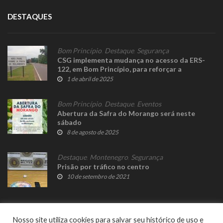
DESTAQUES
Bom Princípio
,
Destaque
,
Segurança
CSG implementa mudança no acesso da ERS-
122, em Bom Princípio, para reforçar a
segurança viária
1 de abril de 2025
Bom Princípio
,
Destaque
,
Eventos
Abertura da Safra do Morango será neste
sábado
8 de agosto de 2025
Destaque
,
Montenegro
,
Segurança
Prisão por tráfico no centro
10 de setembro de 2021
Nosso site utiliza cookies para salvar seu histórico de uso e