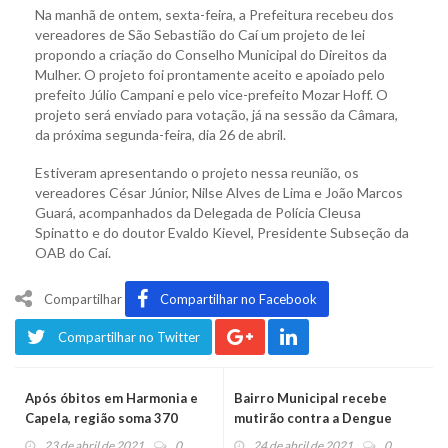
Na manhã de ontem, sexta-feira, a Prefeitura recebeu dos
vereadores de São Sebastião do Caí um projeto de lei
propondo a criação do Conselho Municipal do Direitos da
Mulher. O projeto foi prontamente aceito e apoiado pelo
prefeito Júlio Campani e pelo vice-prefeito Mozar Hoff. O
projeto será enviado para votação, já na sessão da Câmara,
da próxima segunda-feira, dia 26 de abril.
Estiveram apresentando o projeto nessa reunião, os
vereadores César Júnior, Nilse Alves de Lima e João Marcos
Guará, acompanhados da Delegada de Polícia Cleusa
Spinatto e do doutor Evaldo Kievel, Presidente Subseção da
OAB do Caí.
Compartilhar
Compartilhar no Facebook
Compartilhar no Twitter
Após óbitos em Harmonia e
Bairro Municipal recebe
Capela, região soma 370
mutirão contra a Dengue
mortes
23 de abril de 2021
0
24 de abril de 2021
0