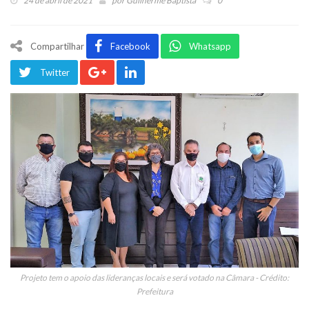
24 de abril de 2021
por
Guilherme Baptista
0
Compartilhar
Facebook
Whatsapp
Twitter
Projeto tem o apoio das lideranças locais e será votado na Câmara - Crédito:
Prefeitura