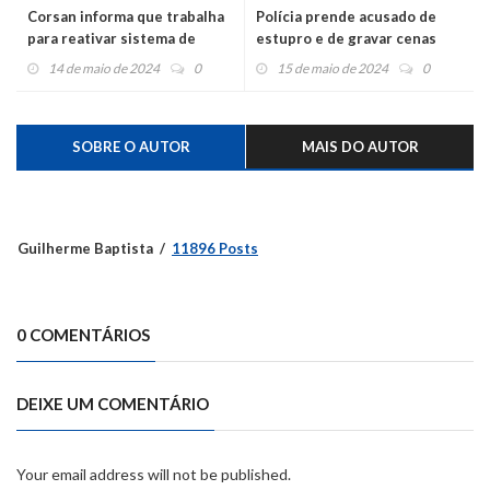
Corsan informa que trabalha
Polícia prende acusado de
para reativar sistema de
estupro e de gravar cenas
captação de água em São
pornográficas de crianças e
14 de maio de 2024
0
15 de maio de 2024
0
Sebastião do Caí e
adolescentes
Montenegro
SOBRE O AUTOR
MAIS DO AUTOR
Guilherme Baptista
11896 Posts
0 COMENTÁRIOS
DEIXE UM COMENTÁRIO
Your email address will not be published.