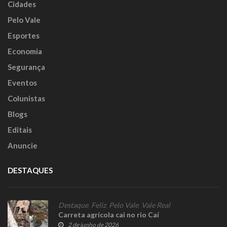
Cidades
Pelo Vale
Esportes
Economia
Segurança
Eventos
Colunistas
Blogs
Editais
Anuncie
DESTAQUES
Destaque
,
Feliz
,
Pelo Vale
,
Vale Real
Carreta agrícola cai no rio Caí
2 de junho de 2026