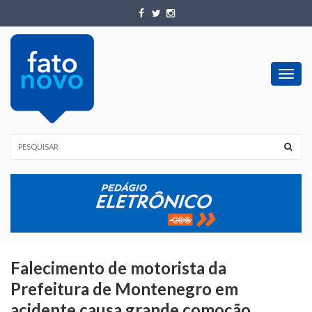
Toggl
navig
Falecimento de motorista da
Prefeitura de Montenegro em
acidente causa grande comoção