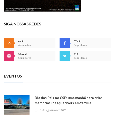
SIGA NOSSAS REDES
4 mil
97 mil
Assinantes
Seguidores
53,6 mil
618
Seguidores
Seguidores
EVENTOS
Dia dos Pais no CSP: uma manhã para criar
memórias inesquecíveis em família!
6 de agosto de 2026