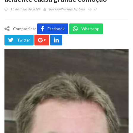
15 de maio de 2024
por
Guilherme Baptista
0
Compartilhar
Facebook
Whatsapp
Twitter