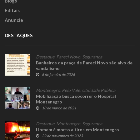
Blogs
Editais
Anuncie
DESTAQUES
Destaque
,
Pareci Novo
,
Segurança
Banheiros da praça de Pareci Novo são alvo de
vandalismo
6 de janeiro de 2026
Montenegro
,
Pelo Vale
,
Utilidade Pública
Mobilização busca socorrer o Hospital
Montenegro
18 de março de 2021
Destaque
,
Montenegro
,
Segurança
Homem é morto a tiros em Montenegro
22 de novembro de 2023