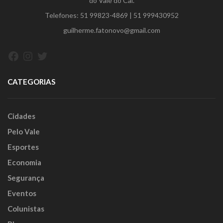
do Vale do Caí.
Telefones:
51 99823-4869
|
51 999430952
guilherme.fatonovo@gmail.com
Facebook
Instagram
Twitter
CATEGORIAS
Cidades
Pelo Vale
Esportes
Economia
Segurança
Eventos
Colunistas