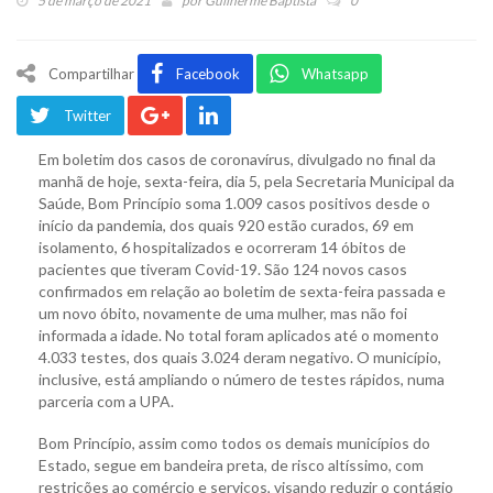
5 de março de 2021
por
Guilherme Baptista
0
Compartilhar
Facebook
Whatsapp
Twitter
Em boletim dos casos de coronavírus, divulgado no final da
manhã de hoje, sexta-feira, dia 5, pela Secretaria Municipal da
Saúde, Bom Princípio soma 1.009 casos positivos desde o
início da pandemia, dos quais 920 estão curados, 69 em
isolamento, 6 hospitalizados e ocorreram 14 óbitos de
pacientes que tiveram Covid-19. São 124 novos casos
confirmados em relação ao boletim de sexta-feira passada e
um novo óbito, novamente de uma mulher, mas não foi
informada a idade. No total foram aplicados até o momento
4.033 testes, dos quais 3.024 deram negativo. O município,
inclusive, está ampliando o número de testes rápidos, numa
parceria com a UPA.
Bom Princípio, assim como todos os demais municípios do
Estado, segue em bandeira preta, de risco altíssimo, com
restrições ao comércio e serviços, visando reduzir o contágio