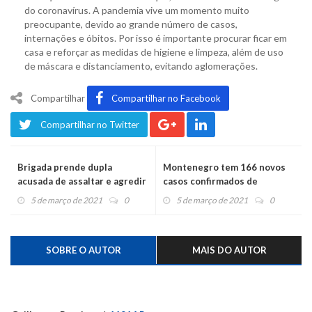
do coronavírus. A pandemia vive um momento muito
preocupante, devido ao grande número de casos,
internações e óbitos. Por isso é importante procurar ficar em
casa e reforçar as medidas de higiene e limpeza, além de uso
de máscara e distanciamento, evitando aglomerações.
Compartilhar
Compartilhar no Facebook
Compartilhar no Twitter
Brigada prende dupla
Montenegro tem 166 novos
acusada de assaltar e agredir
casos confirmados de
taxista
coronavírus em 24 horas
5 de março de 2021
0
5 de março de 2021
0
SOBRE O AUTOR
MAIS DO AUTOR