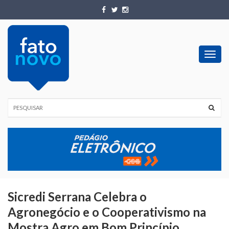
Toggl
navig
Sicredi Serrana Celebra o
Agronegócio e o Cooperativismo na
Mostra Agro em Bom Princípio