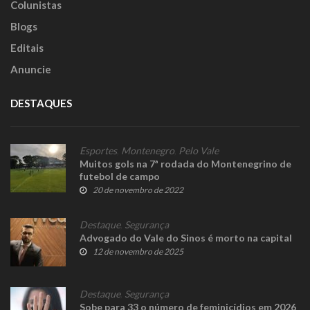
Colunistas
Blogs
Editais
Anuncie
DESTAQUES
Esportes
,
Montenegro
,
Pelo Vale
Muitos gols na 7ª rodada do Montenegrino de
futebol de campo
20 de novembro de 2022
Destaque
,
Segurança
Advogado do Vale do Sinos é morto na capital
12 de novembro de 2025
Destaque
,
Segurança
Sobe para 33 o número de feminicídios em 2026