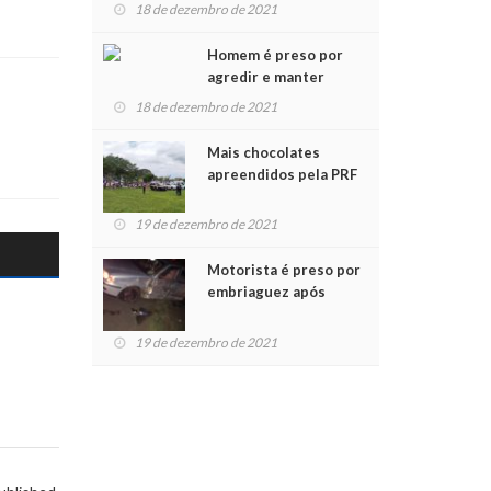
para crianças na
18 de dezembro de 2021
Chegada do Papai Noel
Homem é preso por
agredir e manter
mulher em cárcere
18 de dezembro de 2021
privado
Mais chocolates
apreendidos pela PRF
são entregues a
crianças no Natal
19 de dezembro de 2021
Solidário
Motorista é preso por
embriaguez após
acidente com dois
feridos
19 de dezembro de 2021