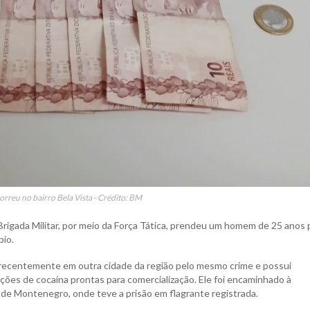
orreu no bairro Bela Vista - Crédito: BM
a Brigada Militar, por meio da Força Tática, prendeu um homem de 25 anos 
pio.
o recentemente em outra cidade da região pelo mesmo crime e possui
ções de cocaína prontas para comercialização. Ele foi encaminhado à
de Montenegro, onde teve a prisão em flagrante registrada.