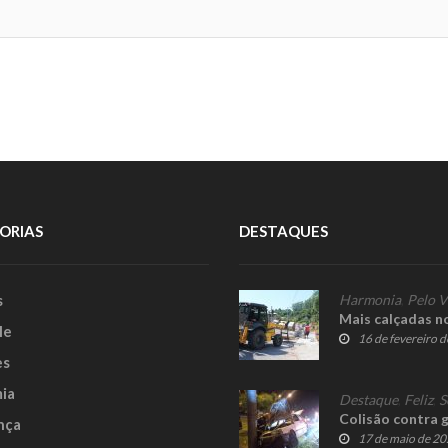
ORIAS
DESTAQUES
s
Harmonia
,
Pelo V
Mais calçadas n
le
16 de fevereiro 
es
ia
Destaque
,
Feliz
,
S
Colisão contra g
nça
17 de maio de 2