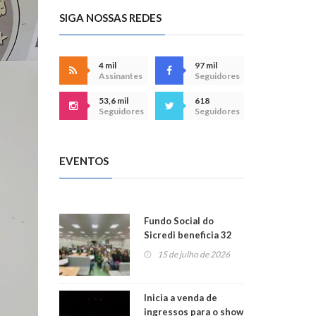
SIGA NOSSAS REDES
4 mil
97 mil
Assinantes
Seguidores
53,6 mil
618
Seguidores
Seguidores
EVENTOS
Fundo Social do
Sicredi beneficia 32
projetos em
15 de julho de 2026
Montenegro
Inicia a venda de
ingressos para o show