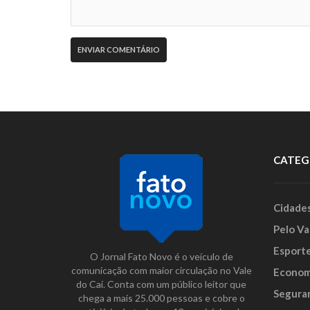
CATEG
Cidade
Pelo Va
Esport
O Jornal Fato Novo é o veículo de
comunicação com maior circulação no Vale
Econom
do Caí. Conta com um público leitor que
Segura
chega a mais 25.000 pessoas e cobre o