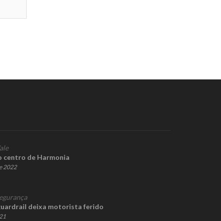
ale
o centro de Harmonia
de 2022
egurança
uardrail deixa motorista ferido
021