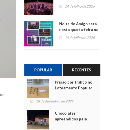
do Jota Quest nos 45
14 de julho de 2026
anos da Sicredi Ouro
Branco RS/MG
Noite do Amigo será
nesta quarta-feira no
Centro de Cultura de
14 de julho de 2026
São Sebastião do Caí
POPULAR
RECENTES
Prisão por tráfico no
Loteamento Popular
por
18 de dezembro de 2021
Chocolates
apreendidos pela
Polícia são entregues