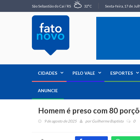
São Sebastião do Caí / RS
32°C
Sexta-feira, 17 de Jul
CIDADES
PELO VALE
ESPORTES
ANUNCIE
Homem é preso com 80 porçõe
9 de agosto de 2025
por
Guilherme Baptista
0