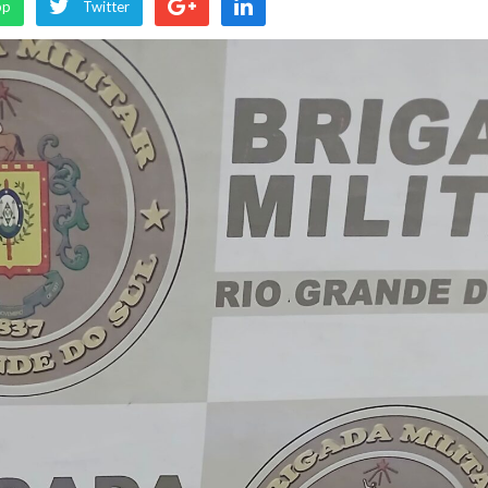
pp
Twitter