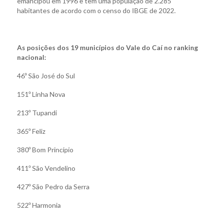
emancipou em 1996 e tem uma população de 2.285
habitantes de acordo com o censo do IBGE de 2022.
As posições dos 19 municípios do Vale do Caí no ranking
nacional:
46º São José do Sul
151º Linha Nova
213º Tupandi
365º Feliz
380º Bom Princípio
411º São Vendelino
427º São Pedro da Serra
522º Harmonia