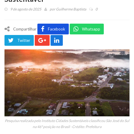
9 de agosto de 2025
por
Guilherme Baptista
0
Compartilhar
Facebook
Whatsapp
Twitter
Pesquisa realizada pelo Instituto Cidades Sustentáveis classificou São José do Sul
na 46ª posição no Brasil - Crédito: Prefeitura