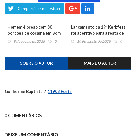
Compartilhar no Twitter
Homem é preso com 80
Lançamento da 19ª Kerbfest
porções de cocaína em Bom
foi aperitivo para a festa de
Princípio
outubro
9 de agosto de 2025
0
10 de agosto de 2025
0
SOBRE O AUTOR
MAIS DO AUTOR
Guilherme Baptista
11908 Posts
0 COMENTÁRIOS
DEIXE UM COMENTÁRIO