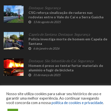
Destaque
,
Segurança
CSG reforça sinalização de radares nas
rodovias entre o Vale do Caí e a Serra Gaúcha
13 de agosto de 2025
Capela de Santana
,
Destaque
,
Segurança
Polícia investiga morte de homem em Capela de
Santana
6 de janeiro de 2026
Destaque
,
São Sebastião do Caí
,
Segurança
Homem é preso ao tentar furtar materiais de
alumínio e fugir de bicicleta
31 de março de 2025
Nosso site utiliza cookies para salvar seu histórico de uso e
garantir uma melhor experiência. Ao continuar navegando
você concorda com a nossa
política de cookies e privacidade
.
© 2023 Fato Novo - Todos os direitos reservados. Desenvolvido por