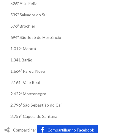
526º Alto Feliz
539º Salvador do Sul
576º Brochier
694º São José do Hortêncio
1.019º Maratá
1.341 Barão
1.664º Pareci Novo
2.161º Vale Real
2.422º Montenegro
2.796º São Sebastião do Caí
3.759º Capela de Santana
Compartilhar
Compartilhar no Facebook