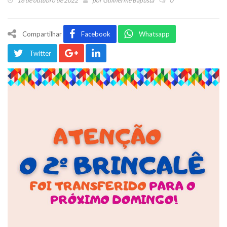
16 de outubro de 2022
por
Guilherme Baptista
0
Compartilhar
Facebook
Whatsapp
Twitter