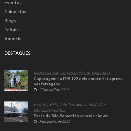
Eventos
Colunistas
Blogs
Editais
Anuncie
DESTAQUES
Destaque
,
São Sebastião do Caí
,
Segurança
Capotagem na ERS 122 deixa motorista preso
nas ferragens
27 de abril de 2023
Eventos
,
Pelo Vale
,
São Sebastião do Caí
,
Utilidade Pública
Festa de São Sebastião cancela shows
8 de janeiro de 2022