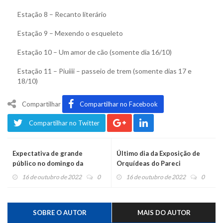
Estação 8 – Recanto literário
Estação 9 – Mexendo o esqueleto
Estação 10 – Um amor de cão (somente dia 16/10)
Estação 11 – Piuiiii – passeio de trem (somente dias 17 e
18/10)
Compartilhar
Compartilhar no Facebook
Compartilhar no Twitter
Expectativa de grande
Último dia da Exposição de
público no domingo da
Orquídeas do Pareci
Kerbfest
16 de outubro de 2022
0
16 de outubro de 2022
0
SOBRE O AUTOR
MAIS DO AUTOR