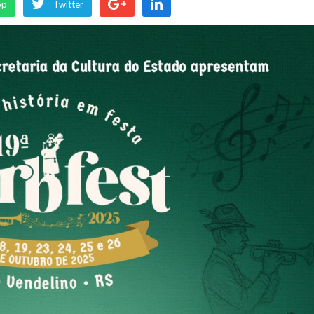
pp
Twitter