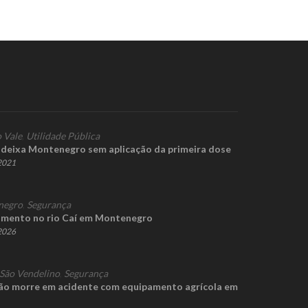
 Vale
,
Utilidade Pública
s deixa Montenegro sem aplicação da primeira dose
 2021
negro
,
Segurança
amento no rio Caí em Montenegro
 2026
São Vendelino
,
Segurança
ão morre em acidente com equipamento agrícola em