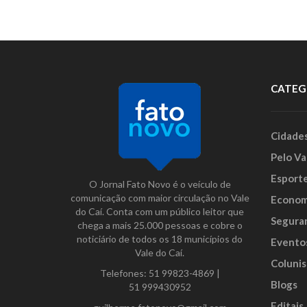
CATEG
Cidade
Pelo Va
Esport
O Jornal Fato Novo é o veículo de
comunicação com maior circulação no Vale
Econom
do Caí. Conta com um público leitor que
Segura
chega a mais 25.000 pessoas e cobre o
noticiário de todos os 18 municípios do
Evento
Vale do Caí.
Colunis
Telefones:
51 99823-4869
|
Blogs
51 999430952
Editais