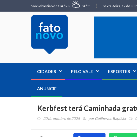
São Sebastião do Caí / RS
20°C
Sexta-feira, 17 de Jul
CIDADES
PELO VALE
ESPORTES
ANUNCIE
Kerbfest terá Caminhada grat
20 de outubro de 2025
por
Guilherme Baptista