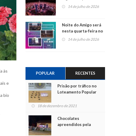
do Jota Quest nos 45
14 de julho de 2026
anos da Sicredi Ouro
Branco RS/MG
Noite do Amigo será
nesta quarta-feira no
Centro de Cultura de
14 de julho de 2026
São Sebastião do Caí
ia às
POPULAR
RECENTES
ais e
Prisão por tráfico no
Loteamento Popular
a bio
18 de dezembro de 2021
a
Chocolates
apreendidos pela
Polícia são entregues