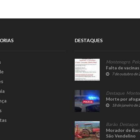
ORIAS
DESTAQUES
s
Montenegro
,
Pelo
Falta de vacina
le
7 de outubro de
es
ia
Destaque
,
Monte
Morte por afog
nça
18 de janeiro de
s
tas
Barão
,
Destaque
,
Morador de Bar
São Vendelino