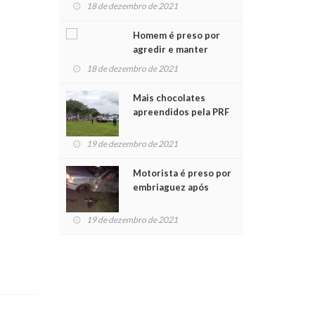
para crianças na
18 de dezembro de 2021
Chegada do Papai Noel
Homem é preso por
agredir e manter
mulher em cárcere
18 de dezembro de 2021
privado
Mais chocolates
apreendidos pela PRF
são entregues a
crianças no Natal
19 de dezembro de 2021
Solidário
Motorista é preso por
embriaguez após
acidente com dois
feridos
19 de dezembro de 2021