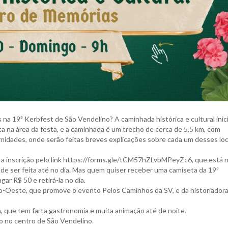
na 19ª Kerbfest de São Vendelino? A caminhada histórica e cultural inic
ta na área da festa, e a caminhada é um trecho de cerca de 5,5 km, com
imidades, onde serão feitas breves explicações sobre cada um desses loc
 a inscrição pelo link https://forms.gle/tCM57hZLvbMPeyZc6, que está n
pode ser feita até no dia. Mas quem quiser receber uma camiseta da 19ª
ar R$ 50 e retirá-la no dia.
o-Oeste, que promove o evento Pelos Caminhos da SV, e da historiador
a, que tem farta gastronomia e muita animação até de noite.
o no centro de São Vendelino.