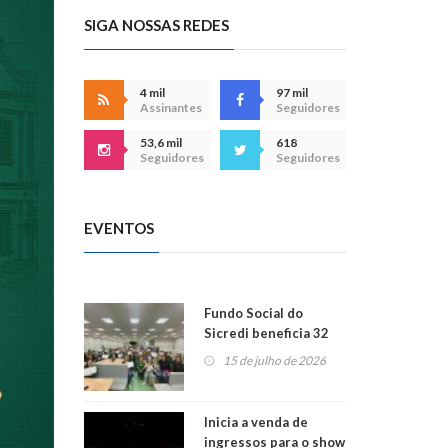
SIGA NOSSAS REDES
4 mil
97 mil
Assinantes
Seguidores
53,6 mil
618
Seguidores
Seguidores
EVENTOS
Fundo Social do
Sicredi beneficia 32
projetos em
15 de julho de 2026
Montenegro
Inicia a venda de
ingressos para o show