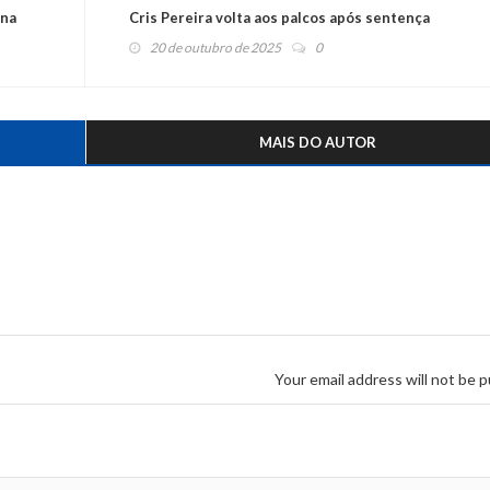
ina
Cris Pereira volta aos palcos após sentença
20 de outubro de 2025
0
MAIS DO AUTOR
Your email address will not be p